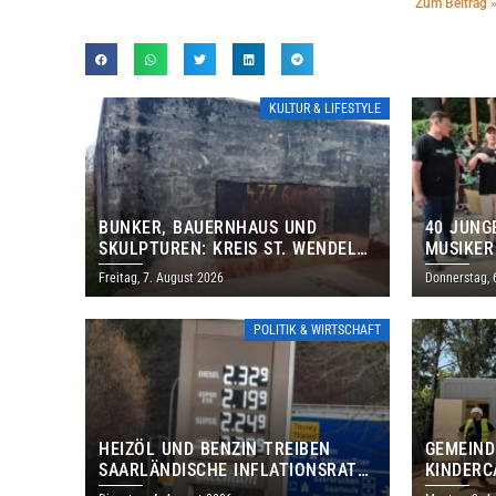
Zum Beitrag 
KULTUR & LIFESTYLE
BUNKER, BAUERNHAUS UND
40 JUNG
SKULPTUREN: KREIS ST. WENDEL
MUSIKER
LÄDT ZUM TAG DES OFFENEN
BRASILI
Freitag, 7. August 2026
Donnerstag, 
DENKMALS EIN
THOLEY
POLITIK & WIRTSCHAFT
HEIZÖL UND BENZIN TREIBEN
GEMEIND
SAARLÄNDISCHE INFLATIONSRATE
KINDERC
IM JULI AUF 3,2 PROZENT
DAUTWEI