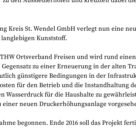
u den Aussiedlerhöfen und kreuzten dabei di
g Kreis St. Wendel GmbH verlegt nun eine ne
langlebigen Kunststoff.
m THW Ortsverband Freisen und wird rund eine
Im Gegensatz zu einer Erneuerung in der alten Tr
tlich günstigere Bedingungen in der Infrastruk
osten für den Betrieb und die Instandhaltung d
n Wasserdruck für die Haushalte zu gewährleis
 einer neuen Druckerhöhungsanlage vorgeseh
me begonnen. Ende 2016 soll das Projekt fert