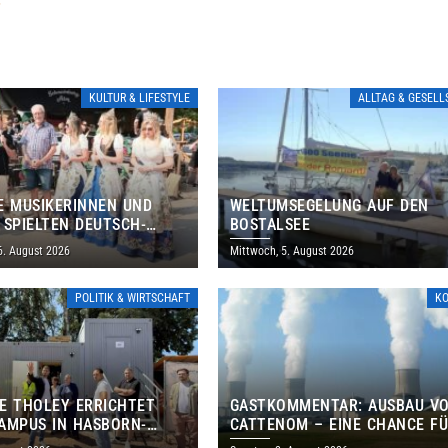
»
KULTUR & LIFESTYLE
ALLTAG & GESEL
E MUSIKERINNEN UND
WELTUMSEGELUNG AUF DEN
 SPIELTEN DEUTSCH-
BOSTALSEE
ANISCHES PROGRAMM IN
6. August 2026
Mittwoch, 5. August 2026
POLITIK & WIRTSCHAFT
K
E THOLEY ERRICHTET
GASTKOMMENTAR: AUSBAU V
AMPUS IN HASBORN-
CATTENOM – EINE CHANCE F
LER FÜR RUND 8,5 BIS 9
LOTHRINGEN UND DAS SAARL