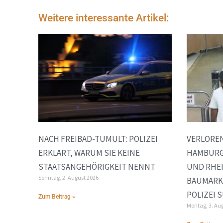
Weitere interessante Artikel:
NACH FREIBAD-TUMULT: POLIZEI
VERLOREN
ERKLÄRT, WARUM SIE KEINE
HAMBURG
STAATSANGEHÖRIGKEIT NENNT
UND RHE
Sonntag, 2. August 2026
BAUMÄRK
POLIZEI 
Zum Beitrag »
Montag, 3. Au