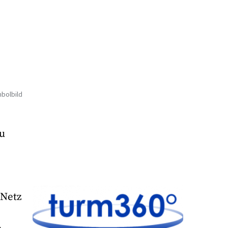
bolbild
zu
 Netz