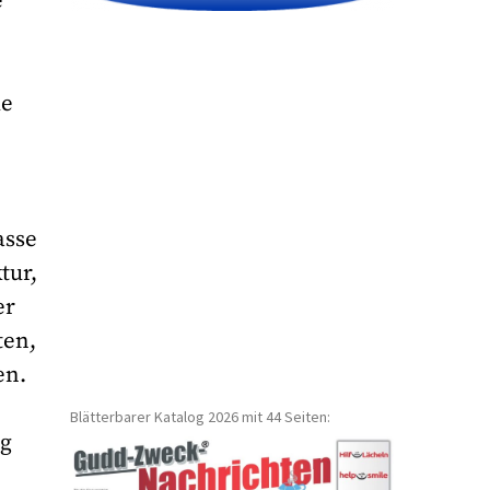
e
ue
n
asse
tur,
er
ten,
en.
Blätterbarer Katalog 2026 mit 44 Seiten:
ig