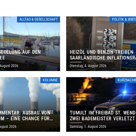
ALLTAG & GESELLSCHAFT
POLITIK & WIR
EGELUNG AUF DEN
HEIZÖL UND BENZIN TREIBEN
EE
SAARLÄNDISCHE INFLATIONSR
IM JULI AUF 3,2 PROZENT
 August 2026
Dienstag, 4. August 2026
KOLUMNE
KURZNACHR
MMENTAR: AUSBAU VON
TUMULT IM FREIBAD ST. WEND
M – EINE CHANCE FÜR
ZWEI BADEMEISTER VERLETZT
GEN UND DAS SAARLAND
August 2026
Samstag, 1. August 2026