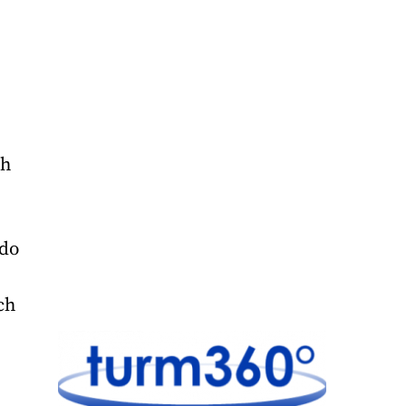
ch
Udo
ch