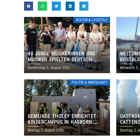
KULTUR & LIFESTYLE
40 JUNGE MUSIKERINNEN UND
WELTUMS
MUSIKER SPIELTEN DEUTSCH-
BOSTALS
BRASILIANISCHES PROGRAMM IN
Donnerstag, 6. August 2026
Mittwoch, 5.
THOLEY
POLITIK & WIRTSCHAFT
GEMEINDE THOLEY ERRICHTET
GASTKO
KINDERCAMPUS IN HASBORN-
CATTENO
DAUTWEILER FÜR RUND 8,5 BIS 9
LOTHRIN
Montag, 3. August 2026
Sonntag, 2. 
MILLIONEN EURO