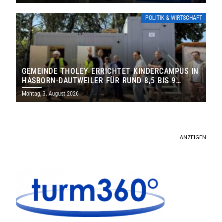
POLITIK & WIRTSCHAFT
GEMEINDE THOLEY ERRICHTET KINDERCAMPUS IN
HASBORN-DAUTWEILER FÜR RUND 8,5 BIS 9
MILLIONEN EURO
Montag, 3. August 2026
ANZEIGEN