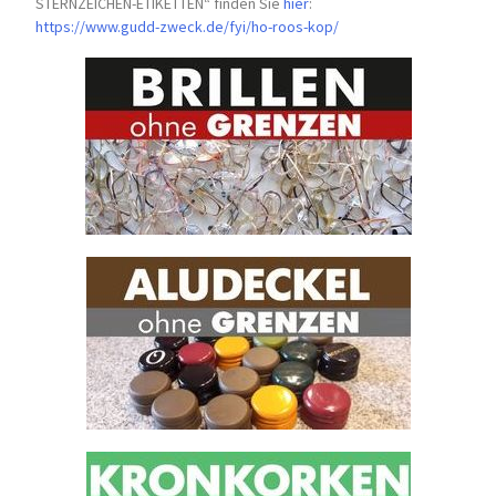
STERNZEICHEN-
ETIKETTEN“ finden Sie
hier
:
https://www.gudd-zweck.de/fyi/
ho-roos-kop/