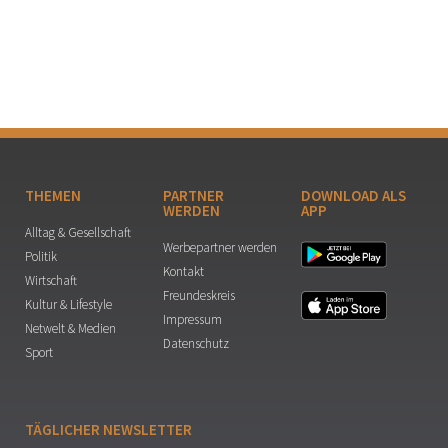
THEMEN
PARTNER
DOWNLOAD ALS
WERDEN
APP
Alltag & Gesellschaft
Werbepartner werden
Politik
Kontakt
Wirtschaft
Freundeskreis
Kultur & Lifestyle
Impressum
Netwelt & Medien
Datenschutz
Sport
TÄGLICHER NEWSLETTER