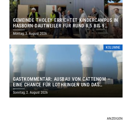
GEMEINDE THOLEY ERRICHTET KINDERCAMPUS IN
HASBORN-DAUTWEILER FÜR RUND 8,5 BIS 9
MILLIONEN EURO
Montag, 3. August 2026
KOLUMNE
GASTKOMMENTAR: AUSBAU VON CATTENOM –
EINE CHANCE FÜR LOTHRINGEN UND DAS
SAARLAND
Sonntag, 2. August 2026
ANZEIGEN