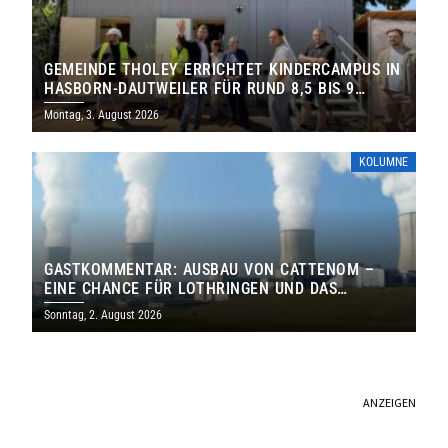
GEMEINDE THOLEY ERRICHTET KINDERCAMPUS IN
HASBORN-DAUTWEILER FÜR RUND 8,5 BIS 9
MILLIONEN EURO
Montag, 3. August 2026
KOLUMNE
GASTKOMMENTAR: AUSBAU VON CATTENOM –
EINE CHANCE FÜR LOTHRINGEN UND DAS
SAARLAND
Sonntag, 2. August 2026
ANZEIGEN