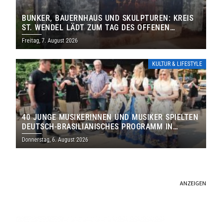
BUNKER, BAUERNHAUS UND SKULPTUREN: KREIS
ST. WENDEL LÄDT ZUM TAG DES OFFENEN
DENKMALS EIN
Freitag, 7. August 2026
KULTUR & LIFESTYLE
40 JUNGE MUSIKERINNEN UND MUSIKER SPIELTEN
DEUTSCH-BRASILIANISCHES PROGRAMM IN
THOLEY
Donnerstag, 6. August 2026
ANZEIGEN