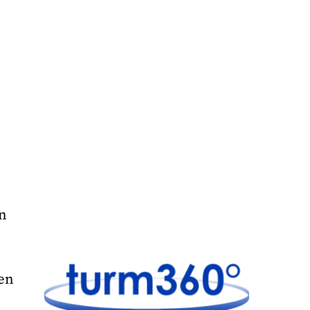
n
an
gen