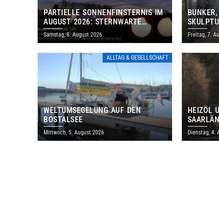
PARTIELLE SONNENFINSTERNIS IM
BUNKER,
AUGUST 2026: STERNWARTE
SKULPTU
PETERBERG ÖFFNET KOSTENLOS
LÄDT ZU
Samstag, 8. August 2026
Freitag, 7. A
IHRE TORE
DENKMAL
ALLTAG & GESELLSCHAFT
WELTUMSEGELUNG AUF DEN
HEIZÖL 
BOSTALSEE
SAARLÄN
IM JULI
Mittwoch, 5. August 2026
Dienstag, 4.