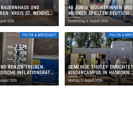
 BAUERNHAUS UND
40 JUNGE MUSIKERINNEN UND
REN: KREIS ST. WENDEL
MUSIKER SPIELTEN DEUTSCH-
M TAG DES OFFENEN
BRASILIANISCHES PROGRAMM 
ugust 2026
Donnerstag, 6. August 2026
S EIN
THOLEY
POLITIK & WIRTSCHAFT
POLITIK & WIR
UND BENZIN TREIBEN
GEMEINDE THOLEY ERRICHTE
DISCHE INFLATIONSRATE
KINDERCAMPUS IN HASBORN-
 AUF 3,2 PROZENT
DAUTWEILER FÜR RUND 8,5 BI
 August 2026
Montag, 3. August 2026
MILLIONEN EURO