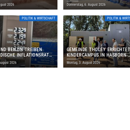
M TAG DES OFFENEN
BRASILIANISCHES PROGRAMM 
ugust 2026
Donnerstag, 6. August 2026
S EIN
THOLEY
POLITIK & WIRTSCHAFT
POLITIK & WIR
UND BENZIN TREIBEN
GEMEINDE THOLEY ERRICHTE
DISCHE INFLATIONSRATE
KINDERCAMPUS IN HASBORN-
 AUF 3,2 PROZENT
DAUTWEILER FÜR RUND 8,5 BI
 August 2026
Montag, 3. August 2026
MILLIONEN EURO