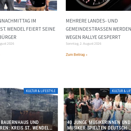
NNACHMITTAG IM
MEHRERE LANDES- UND
 ST. WENDEL FEIERT SEINE
GEMEINDESTRASSEN WERDEN 
 BÜRGER
EGEN RALLYE GESPERRT
ugust 2026
Sonntag, 2. August 2026
»
Zum Beitrag »
KULTUR & LIFESTYLE
KULTUR & LI
 BAUERNHAUS UND
40 JUNGE MUSIKERINNEN UND
REN: KREIS ST. WENDEL
MUSIKER SPIELTEN DEUTSCH-