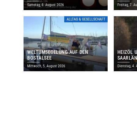
PETERBERG ÖFFNET KOSTENLOS
LÄDT ZU
Samstag, 8. August 2026
Freitag, 7. A
IHRE TORE
DENKMAL
ALLTAG & GESELLSCHAFT
WELTUMSEGELUNG AUF DEN
HEIZÖL 
BOSTALSEE
SAARLÄN
IM JULI
Mittwoch, 5. August 2026
Dienstag, 4.