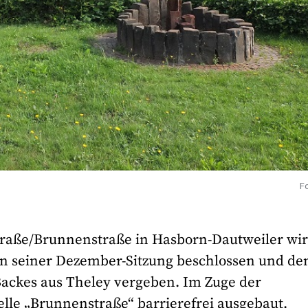
Fo
raße/Brunnenstraße in Hasborn-Dautweiler wi
in seiner Dezember-Sitzung beschlossen und de
ackes aus Theley vergeben. Im Zuge der
lle „Brunnenstraße“ barrierefrei ausgebaut.