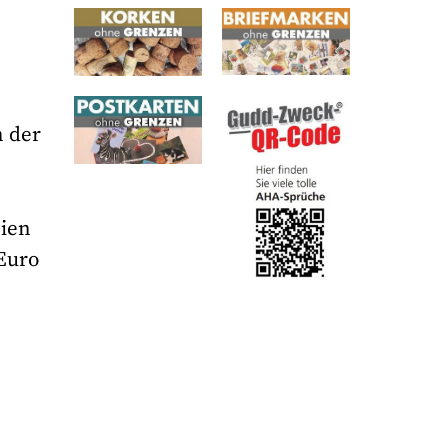
n der
eien
Euro