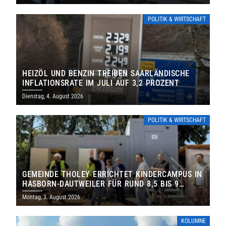
POLITIK & WIRTSCHAFT
HEIZÖL UND BENZIN TREIBEN SAARLÄNDISCHE
INFLATIONSRATE IM JULI AUF 3,2 PROZENT
Dienstag, 4. August 2026
POLITIK & WIRTSCHAFT
GEMEINDE THOLEY ERRICHTET KINDERCAMPUS IN
HASBORN-DAUTWEILER FÜR RUND 8,5 BIS 9
MILLIONEN EURO
Montag, 3. August 2026
KOLUMNE