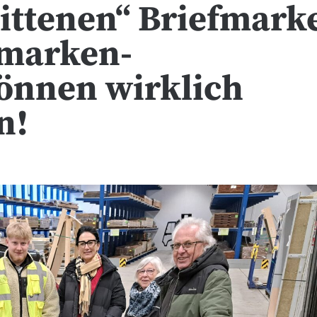
ittenen“ Briefmark
fmarken-
nnen wirklich
n!