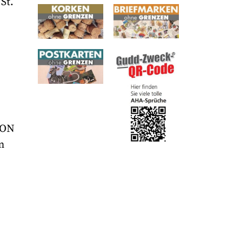
St.
TION
m