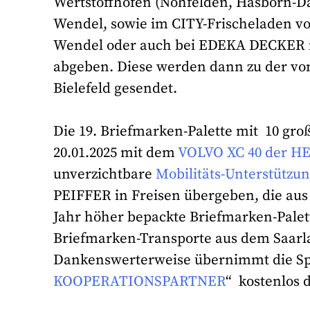
Wertstoffhöfen (Nohfelden, Hasborn-Da
Wendel, sowie im CITY-Frischeladen vo
Wendel oder auch bei EDEKA DECKER i
abgeben. Diese werden dann zu der vo
Bielefeld gesendet.
Die 19. Briefmarken-Palette mit 10 g
20.01.2025 mit dem
VOLVO XC 40 der H
unverzichtbare
Mobilitäts-Unterstützu
PEIFFER in Freisen übergeben, die aus
Jahr höher bepackte Briefmarken-Palet
Briefmarken-Transporte aus dem Saarla
Dankenswerterweise übernimmt die Spedi
KOOPERATIONSPARTNER
“ kostenlos 