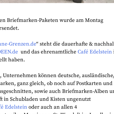
roßen Briefmarken-Paketen wurde am Montag
rsendet.
hne-Grenzen.de
“ steht die dauerhafte & nachhal
DEEN.de
und das ehrenamtliche
Café Edelstein
ellt haben.
n, Unternehmen können deutsche, ausländische
rken, ganz gleich, ob noch auf Postkarten und
usgeschnitten, sowie auch Briefmarken-Alben u
t in Schubladen und Kisten ungenutzt
fé Edelstein
oder auch an allen 4