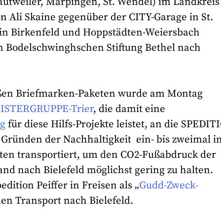
utweiler, Marpingen, St. Wendel) im Landkreis 
n Ali Skaine gegenüber der CITY-Garage in St.
n Birkenfeld und Hoppstädten-Weiersbach
n Bodelschwinghschen Stiftung Bethel nach
roßen Briefmarken-Paketen wurde am Montag
EISTERGRUPPE-Trier
, die damit eine
ng
für diese Hilfs-Projekte leistet, an die SPEDI
 Gründen der Nachhaltigkeit ein- bis zweimal i
ten transportiert, um den CO2-Fußabdruck der
nd nach Bielefeld möglichst gering zu halten.
tion Peiffer in Freisen als „
Gudd-Zweck-
den Transport nach Bielefeld.