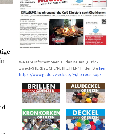
tige
in
Weitere Informationen zu den neuen „Gudd-
Zweck-STERNZEICHEN-
ETIKETTEN“ finden Sie
hier
:
https://www.gudd-zweck.de/fyi/
ho-roos-kop/
,
nd