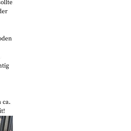
ollte
der
oden
d
htig
 ca.
t!