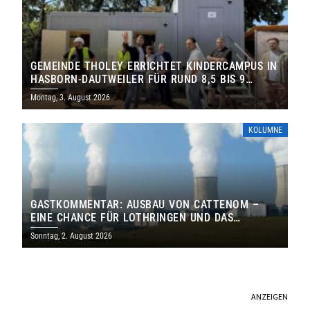
GEMEINDE THOLEY ERRICHTET KINDERCAMPUS IN
HASBORN-DAUTWEILER FÜR RUND 8,5 BIS 9
MILLIONEN EURO
Montag, 3. August 2026
KOLUMNE
GASTKOMMENTAR: AUSBAU VON CATTENOM –
EINE CHANCE FÜR LOTHRINGEN UND DAS
SAARLAND
Sonntag, 2. August 2026
ANZEIGEN