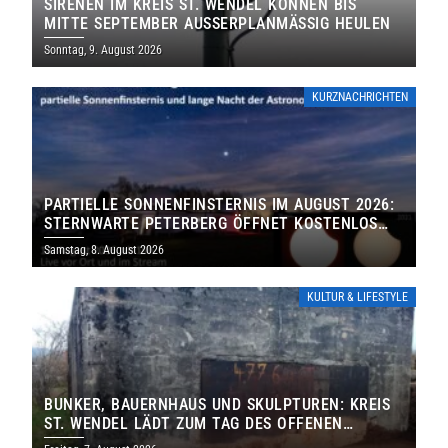
SIRENEN IM KREIS ST. WENDEL KÖNNEN BIS
MITTE SEPTEMBER AUSSERPLANMÄSSIG HEULEN
Sonntag, 9. August 2026
KURZNACHRICHTEN
PARTIELLE SONNENFINSTERNIS IM AUGUST 2026:
STERNWARTE PETERBERG ÖFFNET KOSTENLOS
IHRE TORE
Samstag, 8. August 2026
KULTUR & LIFESTYLE
BUNKER, BAUERNHAUS UND SKULPTUREN: KREIS
ST. WENDEL LÄDT ZUM TAG DES OFFENEN
DENKMALS EIN