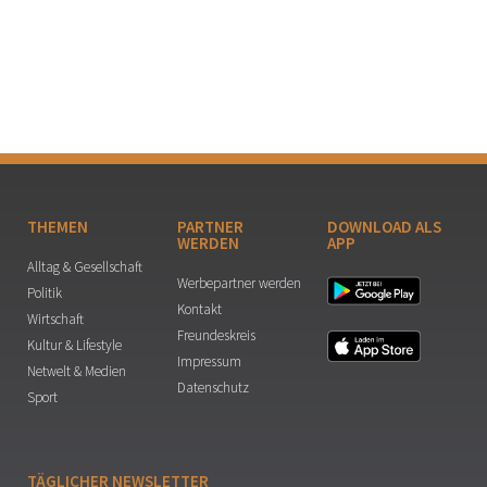
THEMEN
PARTNER
DOWNLOAD ALS
WERDEN
APP
Alltag & Gesellschaft
Werbepartner werden
Politik
Kontakt
Wirtschaft
Freundeskreis
Kultur & Lifestyle
Impressum
Netwelt & Medien
Datenschutz
Sport
TÄGLICHER NEWSLETTER