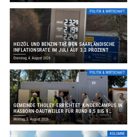
POLITIK & WIRTSCHAFT
HEIZÖL UND BENZIN TREIBEN SAARLÄNDISCHE
INFLATIONSRATE IM JULI AUF 3,2 PROZENT
Dienstag, 4. August 2026
POLITIK & WIRTSCHAFT
GEMEINDE THOLEY ERRICHTET KINDERCAMPUS IN
HASBORN-DAUTWEILER FÜR RUND 8,5 BIS 9
MILLIONEN EURO
Montag, 3. August 2026
KOLUMNE