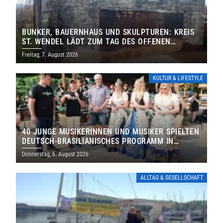
BUNKER, BAUERNHAUS UND SKULPTUREN: KREIS
ST. WENDEL LÄDT ZUM TAG DES OFFENEN
DENKMALS EIN
Freitag, 7. August 2026
KULTUR & LIFESTYLE
40 JUNGE MUSIKERINNEN UND MUSIKER SPIELTEN
DEUTSCH-BRASILIANISCHES PROGRAMM IN
THOLEY
Donnerstag, 6. August 2026
ALLTAG & GESELLSCHAFT