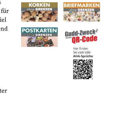
s
 für
iel
end
ter