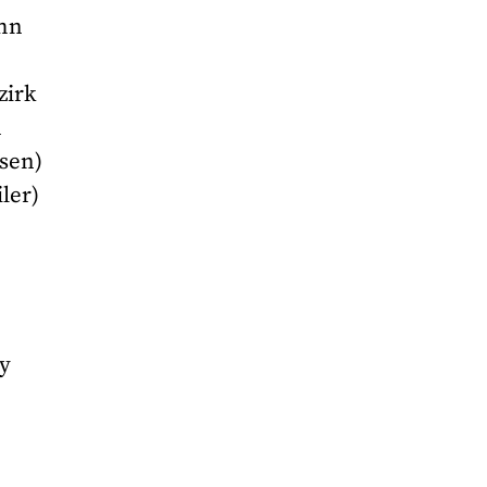
uhn
zirk
n
sen)
ler)
ny