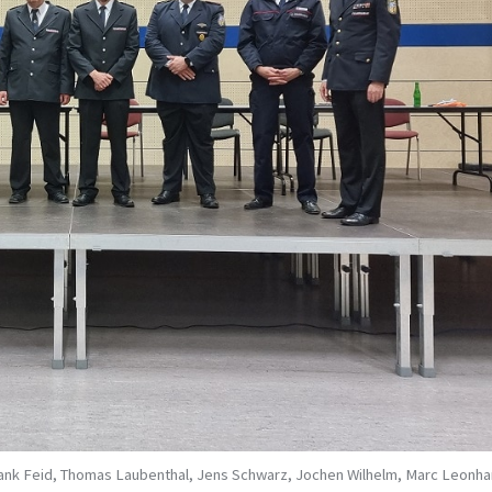
Frank Feid, Thomas Laubenthal, Jens Schwarz, Jochen Wilhelm, Marc Leonha