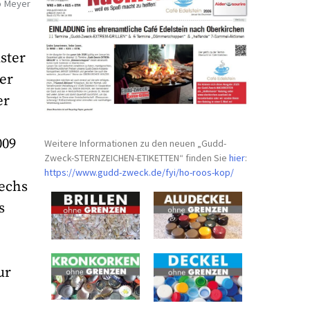
o Meyer
ster
er
er
009
Weitere Informationen zu den neuen „Gudd-
Zweck-STERNZEICHEN-
ETIKETTEN“ finden Sie
hier
:
https://www.gudd-zweck.de/fyi/
ho-roos-kop/
sechs
s
ur