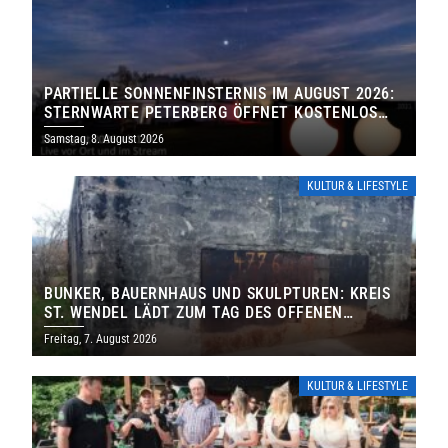
PARTIELLE SONNENFINSTERNIS IM AUGUST 2026:
STERNWARTE PETERBERG ÖFFNET KOSTENLOS
IHRE TORE
Samstag, 8. August 2026
KULTUR & LIFESTYLE
BUNKER, BAUERNHAUS UND SKULPTUREN: KREIS
ST. WENDEL LÄDT ZUM TAG DES OFFENEN
DENKMALS EIN
Freitag, 7. August 2026
KULTUR & LIFESTYLE