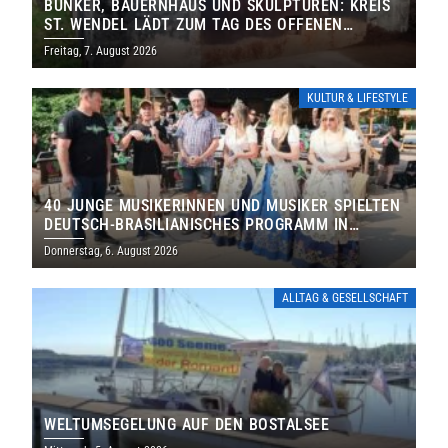
BUNKER, BAUERNHAUS UND SKULPTUREN: KREIS
ST. WENDEL LÄDT ZUM TAG DES OFFENEN
DENKMALS EIN
Freitag, 7. August 2026
KULTUR & LIFESTYLE
40 JUNGE MUSIKERINNEN UND MUSIKER SPIELTEN
DEUTSCH-BRASILIANISCHES PROGRAMM IN
THOLEY
Donnerstag, 6. August 2026
ALLTAG & GESELLSCHAFT
WELTUMSEGELUNG AUF DEN BOSTALSEE