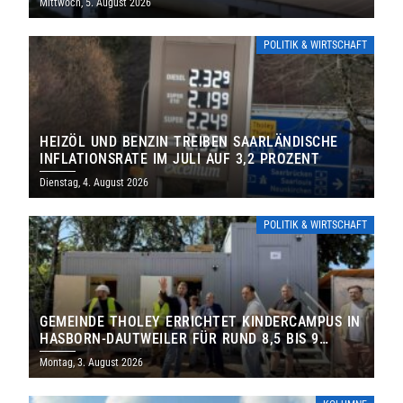
Mittwoch, 5. August 2026
POLITIK & WIRTSCHAFT
HEIZÖL UND BENZIN TREIBEN SAARLÄNDISCHE
INFLATIONSRATE IM JULI AUF 3,2 PROZENT
Dienstag, 4. August 2026
POLITIK & WIRTSCHAFT
GEMEINDE THOLEY ERRICHTET KINDERCAMPUS IN
HASBORN-DAUTWEILER FÜR RUND 8,5 BIS 9
MILLIONEN EURO
Montag, 3. August 2026