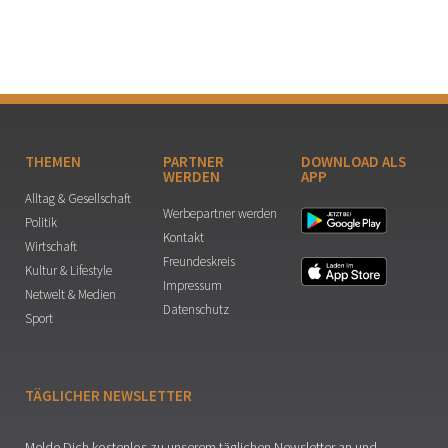
THEMEN
PARTNER
DOWNLOAD ALS
WERDEN
APP
Alltag & Gesellschaft
Werbepartner werden
Politik
Kontakt
Wirtschaft
Freundeskreis
Kultur & Lifestyle
Impressum
Netwelt & Medien
Datenschutz
Sport
TÄGLICHER NEWSLETTER
Melde Dich kostenlos zu unserem täglichen Newsletter an und