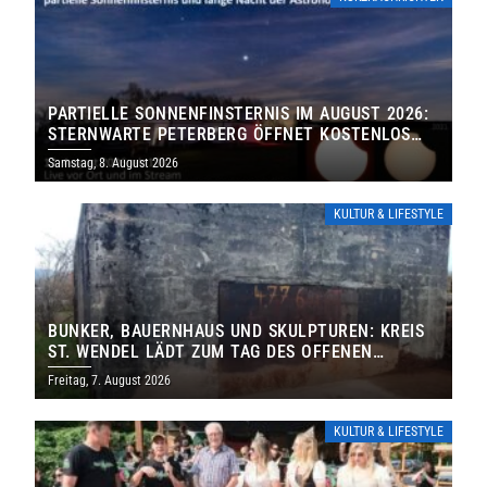
PARTIELLE SONNENFINSTERNIS IM AUGUST 2026:
STERNWARTE PETERBERG ÖFFNET KOSTENLOS
IHRE TORE
Samstag, 8. August 2026
KULTUR & LIFESTYLE
BUNKER, BAUERNHAUS UND SKULPTUREN: KREIS
ST. WENDEL LÄDT ZUM TAG DES OFFENEN
DENKMALS EIN
Freitag, 7. August 2026
KULTUR & LIFESTYLE