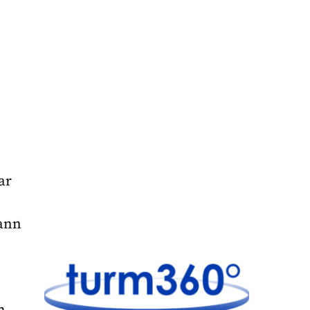
ar
kann
h