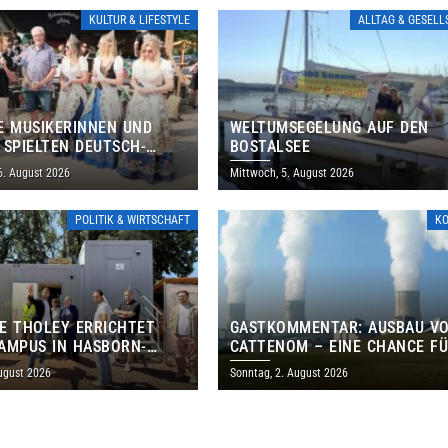
KULTUR & LIFESTYLE
ALLTAG & GESEL
E MUSIKERINNEN UND
WELTUMSEGELUNG AUF DEN
 SPIELTEN DEUTSCH-
BOSTALSEE
ANISCHES PROGRAMM IN
6. August 2026
Mittwoch, 5. August 2026
POLITIK & WIRTSCHAFT
K
E THOLEY ERRICHTET
GASTKOMMENTAR: AUSBAU V
AMPUS IN HASBORN-
CATTENOM – EINE CHANCE F
LER FÜR RUND 8,5 BIS 9
LOTHRINGEN UND DAS SAARL
ugust 2026
Sonntag, 2. August 2026
EN EURO