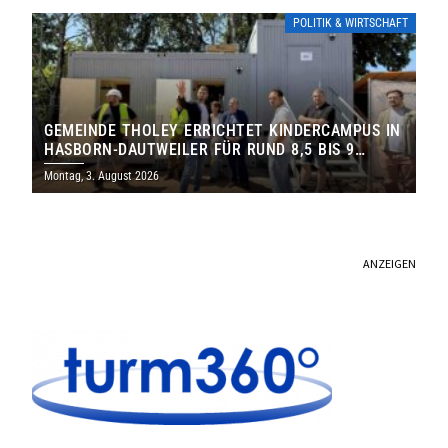
POLITIK & WIRTSCHAFT
GEMEINDE THOLEY ERRICHTET KINDERCAMPUS IN
HASBORN-DAUTWEILER FÜR RUND 8,5 BIS 9
MILLIONEN EURO
Montag, 3. August 2026
ANZEIGEN