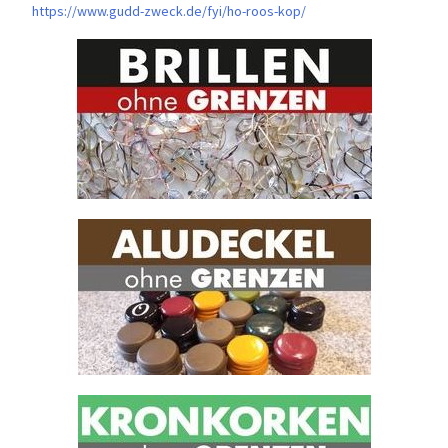
https://www.gudd-zweck.de/fyi/
ho-roos-kop/