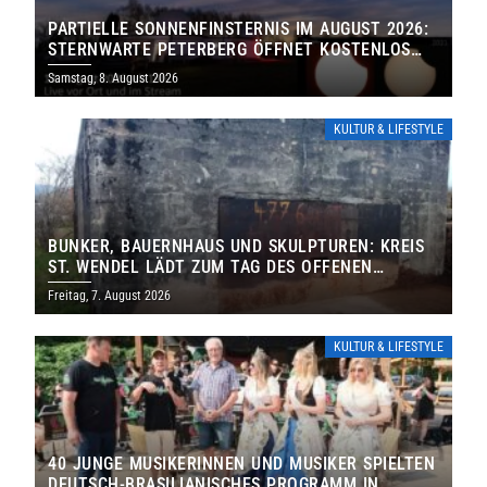
PARTIELLE SONNENFINSTERNIS IM AUGUST 2026:
STERNWARTE PETERBERG ÖFFNET KOSTENLOS
IHRE TORE
Samstag, 8. August 2026
KULTUR & LIFESTYLE
BUNKER, BAUERNHAUS UND SKULPTUREN: KREIS
ST. WENDEL LÄDT ZUM TAG DES OFFENEN
DENKMALS EIN
Freitag, 7. August 2026
KULTUR & LIFESTYLE
40 JUNGE MUSIKERINNEN UND MUSIKER SPIELTEN
DEUTSCH-BRASILIANISCHES PROGRAMM IN