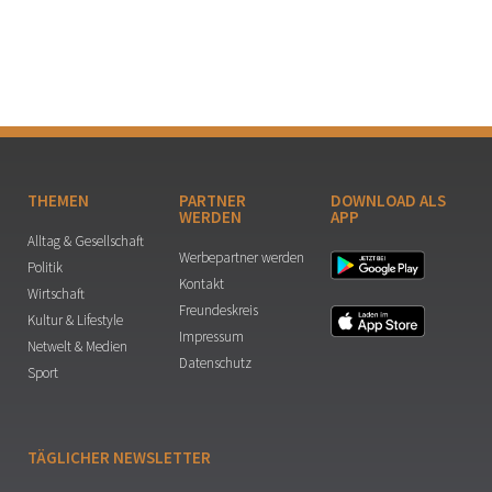
THEMEN
PARTNER
DOWNLOAD ALS
WERDEN
APP
Alltag & Gesellschaft
Werbepartner werden
Politik
Kontakt
Wirtschaft
Freundeskreis
Kultur & Lifestyle
Impressum
Netwelt & Medien
Datenschutz
Sport
TÄGLICHER NEWSLETTER