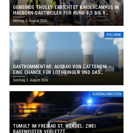
GEMEINDE THOLEY ERRICHTET KINDERCAMPUS IN
HASBORN-DAUTWEILER FÜR RUND 8,5 BIS 9
MILLIONEN EURO
Montag, 3. August 2026
KOLUMNE
GASTKOMMENTAR: AUSBAU VON CATTENOM –
EINE CHANCE FÜR LOTHRINGEN UND DAS
SAARLAND
Sonntag, 2. August 2026
KURZNACHRICHTEN
TUMULT IM FREIBAD ST. WENDEL: ZWEI
BADEMEISTER VERLETZT