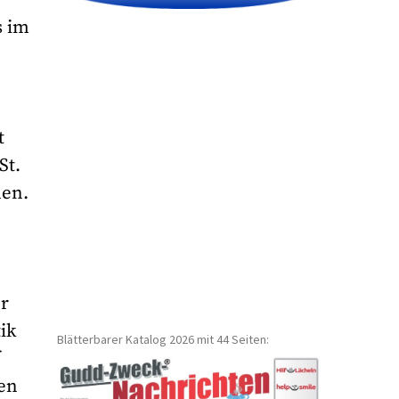
s im
t
St.
men.
er
ik
Blätterbarer Katalog 2026 mit 44 Seiten:
f
den