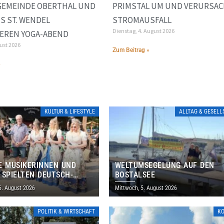
GEMEINDE OBERTHAL UND
PRIMSTAL UM UND VERURSA
S ST. WENDEL
STROMAUSFALL
Dienstag, 4. August 2026
EREN YOGA-ABEND
gust 2026
Zum Beitrag »
»
KULTUR & LIFESTYLE
ALLTAG & GESEL
E MUSIKERINNEN UND
WELTUMSEGELUNG AUF DEN
 SPIELTEN DEUTSCH-
BOSTALSEE
ANISCHES PROGRAMM IN
6. August 2026
Mittwoch, 5. August 2026
POLITIK & WIRTSCHAFT
K