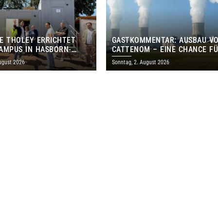
E THOLEY ERRICHTET
GASTKOMMENTAR: AUSBAU V
AMPUS IN HASBORN-
CATTENOM – EINE CHANCE F
LER FÜR RUND 8,5 BIS 9
LOTHRINGEN UND DAS SAARL
ugust 2026
Sonntag, 2. August 2026
EN EURO