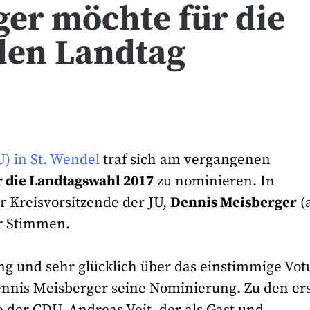
er möchte für die
den Landtag
) in St. Wendel
traf sich am vergangenen
 die Landtagswahl 2017
zu nominieren. In
 Kreisvorsitzende der JU,
Dennis Meisberger
(
er Stimmen.
ng und sehr glücklich über das einstimmige Vo
ennis Meisberger seine Nominierung. Zu den er
e der CDU, Andreas Veit, der als Gast und