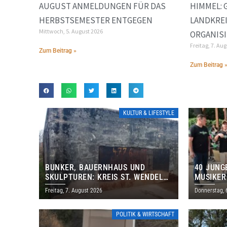
AUGUST ANMELDUNGEN FÜR DAS
HIMMEL: 
HERBSTSEMESTER ENTGEGEN
LANDKREI
Mittwoch, 5. August 2026
ORGANISI
Freitag, 7. Au
Zum Beitrag »
Zum Beitrag 
KULTUR & LIFESTYLE
BUNKER, BAUERNHAUS UND
40 JUNG
SKULPTUREN: KREIS ST. WENDEL
MUSIKER
LÄDT ZUM TAG DES OFFENEN
BRASILI
Freitag, 7. August 2026
Donnerstag, 
DENKMALS EIN
THOLEY
POLITIK & WIRTSCHAFT