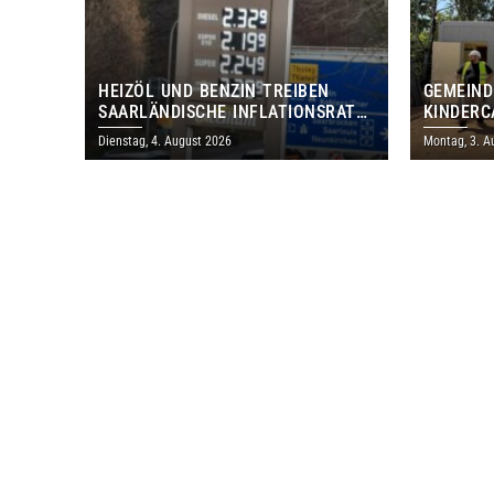
HEIZÖL UND BENZIN TREIBEN
GEMEIND
SAARLÄNDISCHE INFLATIONSRATE
KINDERC
IM JULI AUF 3,2 PROZENT
DAUTWEI
Dienstag, 4. August 2026
Montag, 3. A
MILLION