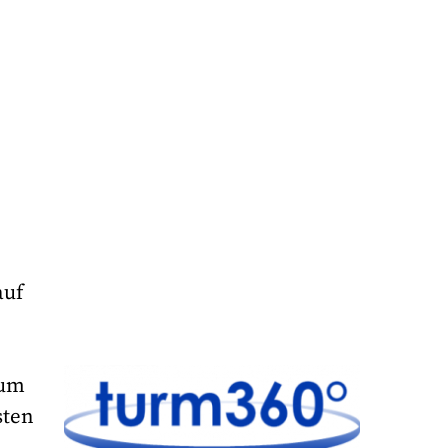
auf
tum
sten