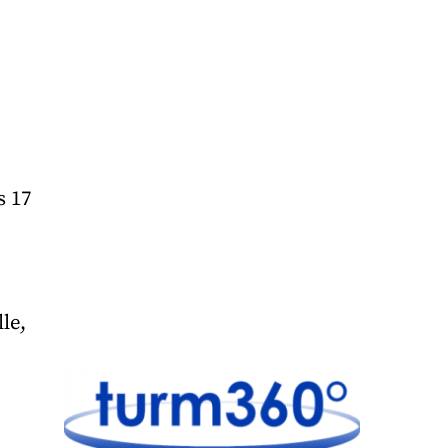
s 17
le,