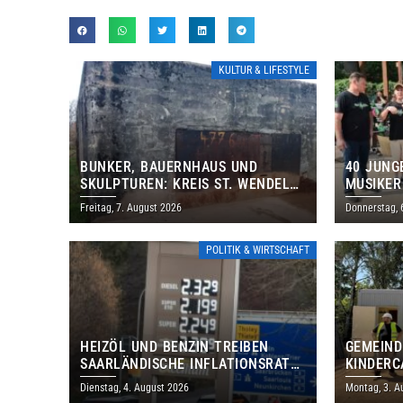
KULTUR & LIFESTYLE
BUNKER, BAUERNHAUS UND
40 JUNG
SKULPTUREN: KREIS ST. WENDEL
MUSIKER
LÄDT ZUM TAG DES OFFENEN
BRASILI
Freitag, 7. August 2026
Donnerstag, 
DENKMALS EIN
THOLEY
POLITIK & WIRTSCHAFT
HEIZÖL UND BENZIN TREIBEN
GEMEIND
SAARLÄNDISCHE INFLATIONSRATE
KINDERC
IM JULI AUF 3,2 PROZENT
DAUTWEI
Dienstag, 4. August 2026
Montag, 3. A
MILLION