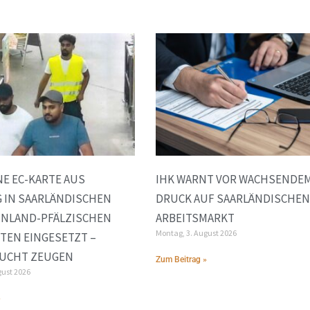
E EC-KARTE AUS
IHK WARNT VOR WACHSENDE
 IN SAARLÄNDISCHEN
DRUCK AUF SAARLÄNDISCHEN
INLAND-PFÄLZISCHEN
ARBEITSMARKT
Montag, 3. August 2026
TEN EINGESETZT –
SUCHT ZEUGEN
Zum Beitrag »
gust 2026
»