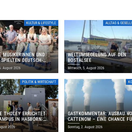
KULTUR & LIFESTYLE
ALLTAG & GESEL
E MUSIKERINNEN UND
WELTUMSEGELUNG AUF DEN
 SPIELTEN DEUTSCH-
BOSTALSEE
ANISCHES PROGRAMM IN
6. August 2026
Mittwoch, 5. August 2026
POLITIK & WIRTSCHAFT
K
E THOLEY ERRICHTET
GASTKOMMENTAR: AUSBAU V
AMPUS IN HASBORN-
CATTENOM – EINE CHANCE F
LER FÜR RUND 8,5 BIS 9
LOTHRINGEN UND DAS SAARL
ugust 2026
Sonntag, 2. August 2026
EN EURO