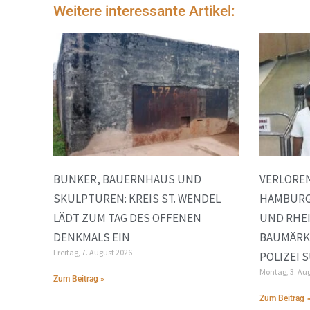
Weitere interessante Artikel:
BUNKER, BAUERNHAUS UND
VERLOREN
SKULPTUREN: KREIS ST. WENDEL
HAMBURG
LÄDT ZUM TAG DES OFFENEN
UND RHE
DENKMALS EIN
BAUMÄRK
Freitag, 7. August 2026
POLIZEI 
Montag, 3. Au
Zum Beitrag »
Zum Beitrag 