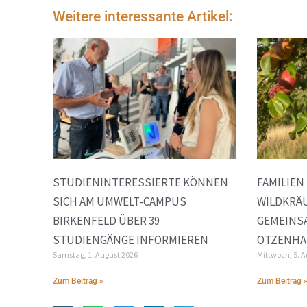
Weitere interessante Artikel:
STUDIENINTERESSIERTE KÖNNEN
FAMILIEN
SICH AM UMWELT-CAMPUS
WILDKRÄ
BIRKENFELD ÜBER 39
GEMEINS
STUDIENGÄNGE INFORMIEREN
OTZENH
Samstag, 1. August 2026
Mittwoch, 5. 
Zum Beitrag »
Zum Beitrag 