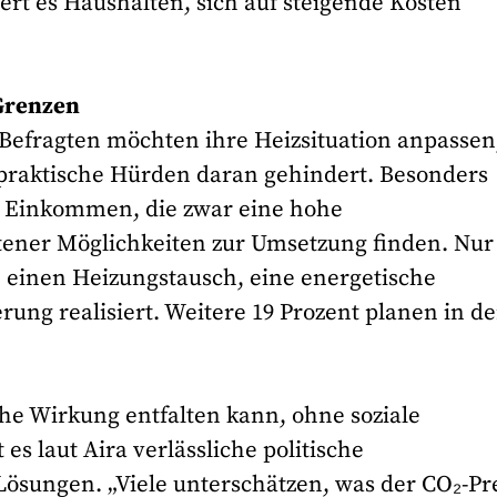
rt es Haushalten, sich auf steigende Kosten
 Grenzen
 Befragten möchten ihre Heizsituation anpassen
r praktische Hürden daran gehindert. Besonders
m Einkommen, die zwar eine hohe
ltener Möglichkeiten zur Umsetzung finden. Nur
einen Heizungstausch, eine energetische
ung realisiert. Weitere 19 Prozent planen in d
che Wirkung entfalten kann, ohne soziale
es laut Aira verlässliche politische
sungen. „Viele unterschätzen, was der CO₂-Pr