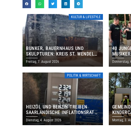
KULTUR & LIFESTYLE
BUNKER, BAUERNHAUS UND
40 JUNG
SKULPTUREN: KREIS ST. WENDEL
MUSIKER
LÄDT ZUM TAG DES OFFENEN
BRASILI
Freitag, 7. August 2026
Donnerstag, 
DENKMALS EIN
THOLEY
POLITIK & WIRTSCHAFT
HEIZÖL UND BENZIN TREIBEN
GEMEIND
SAARLÄNDISCHE INFLATIONSRATE
KINDERC
IM JULI AUF 3,2 PROZENT
DAUTWEI
Dienstag, 4. August 2026
Montag, 3. A
MILLION