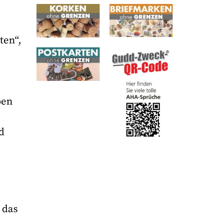
ten“,
pen
d
 das