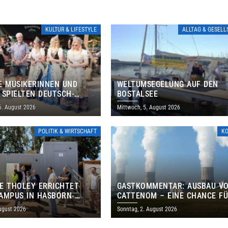
KULTUR & LIFESTYLE
ALLTAG & GESEL
E MUSIKERINNEN UND
WELTUMSEGELUNG AUF DEN
 SPIELTEN DEUTSCH-
BOSTALSEE
ANISCHES PROGRAMM IN
6. August 2026
Mittwoch, 5. August 2026
POLITIK & WIRTSCHAFT
K
E THOLEY ERRICHTET
GASTKOMMENTAR: AUSBAU V
AMPUS IN HASBORN-
CATTENOM – EINE CHANCE F
LER FÜR RUND 8,5 BIS 9
LOTHRINGEN UND DAS SAARL
ugust 2026
Sonntag, 2. August 2026
EN EURO