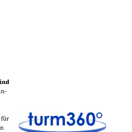
sind
an-
 für
en