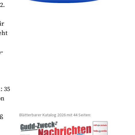
2.
ür
eht
₂-
: 35
on
Blätterbarer Katalog 2026 mit 44 Seiten:
oß