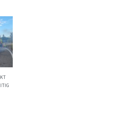
CKT
ITIG