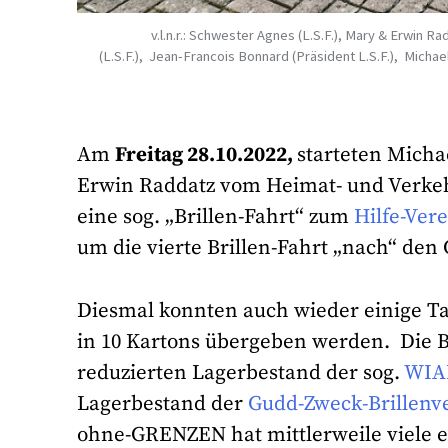
v.l.n.r.: Schwester Agnes (L.S.F.), Mary & Erwin
(L.S.F.), Jean-Francois Bonnard (Präsident L.S.F.), Micha
Am
Freitag 28.10.2022,
starteten Micha
Erwin Raddatz vom Heimat- und Verke
eine sog. „Brillen-Fahrt“ zum
Hilfe-Vere
um die vierte Brillen-Fahrt „nach“ de
Diesmal konnten auch wieder einige Ta
in 10 Kartons übergeben werden. Die B
reduzierten Lagerbestand der sog.
WIAF
Lagerbestand der
Gudd-Zweck-Brillenv
ohne-GRENZEN hat mittlerweile viele e