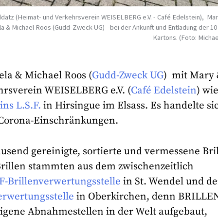
 Raddatz (Heimat- und Verkehrsverein WEISELBERG e.V. - Café Edelstein), Ma
ela & Michael Roos (Gudd-Zweck UG) -bei der Ankunft und Entladung der 10 
Kartons. (Foto: Micha
ela & Michael Roos (
Gudd-Zweck UG
) mit Mary
hrsverein WEISELBERG e.V. (
Café Edelstein
) wi
ins L.S.F.
in Hirsingue im Elsass. Es handelte si
n Corona-Einschränkungen.
usend gereinigte, sortierte und vermessene Bri
rillen stammten aus dem zwischenzeitlich
-Brillenverwertungsstelle
in St. Wendel und d
erwertungsstelle
in Oberkirchen, denn BRILLE
igene Abnahmestellen in der Welt aufgebaut,