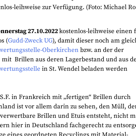
os-leihweise zur Verfügung. (Foto: Michael Ro
nnerstag 27.10.2022
kostenlos-leihweise einen f
s (
Gudd-Zweck UG
), damit dieser noch am glei
wertungsstelle-Oberkirchen
bzw. an der der
t
mit Brillen aus deren Lagerbestand und aus 
wertungsstelle
in St. Wendel beladen werden
.F. in Frankreich mit „fertigen“ Brillen durch
d ist vor allem darin zu sehen, den Müll, der
verwertbare Brillen und Etuis entsteht, nicht 
ern hier in Deutschland fachgerecht zu entsorg
ge eines geordneten Recyclings mit Material-