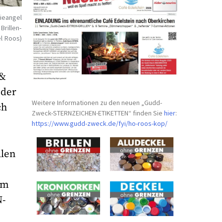
rieangel
Brillen-
el Roos)
 &
eder
Weitere Informationen zu den neuen „Gudd-
ch
Zweck-STERNZEICHEN-
ETIKETTEN“ finden Sie
hier
:
https://www.gudd-zweck.de/fyi/
ho-roos-kop/
llen
em
N-