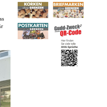
ss
är