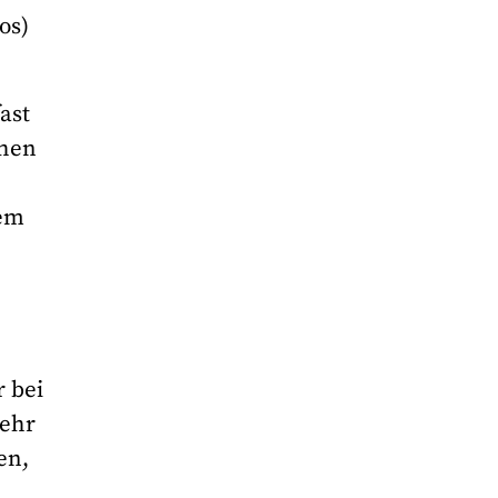
os)
ast
chen
dem
 bei
mehr
en,