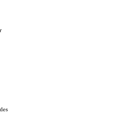
r
des