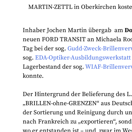
MARTIN-ZETTL in Oberkirchen kostenl
Inhaber Jochen Martin übergab am
Do
neuen FORD TRANSIT an Michaela Roo
Tag bei der sog.
Gudd-Zweck-Brillenver
sog.
EDA-Optiker-Ausbildungswerkstat
Lagerbestand der sog.
WIAF-Brillenver
konnte.
Der Hintergrund der Belieferung des L.S
„BRILLEN-ohne-GRENZEN“ aus Deutschlan
der Sortierung und Reinigung durch un
nach Frankreich zu „exportieren“, sond
wo er entstanden ist – und zwar im We