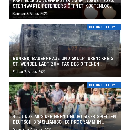
PARTIELLE SONNENFINSTERNIS IM AUGUST 2026:
STERNWARTE PETERBERG ÖFFNET KOSTENLOS
IHRE TORE
Samstag, 8. August 2026
KULTUR & LIFESTYLE
BUNKER, BAUERNHAUS UND SKULPTUREN: KREIS
ST. WENDEL LÄDT ZUM TAG DES OFFENEN
DENKMALS EIN
Freitag, 7. August 2026
KULTUR & LIFESTYLE
40 JUNGE MUSIKERINNEN UND MUSIKER SPIELTEN
DEUTSCH-BRASILIANISCHES PROGRAMM IN
THOLEY
Donnerstag, 6. August 2026