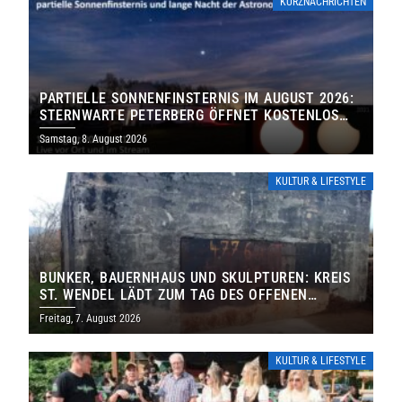
KURZNACHRICHTEN
PARTIELLE SONNENFINSTERNIS IM AUGUST 2026:
STERNWARTE PETERBERG ÖFFNET KOSTENLOS
IHRE TORE
Samstag, 8. August 2026
KULTUR & LIFESTYLE
BUNKER, BAUERNHAUS UND SKULPTUREN: KREIS
ST. WENDEL LÄDT ZUM TAG DES OFFENEN
DENKMALS EIN
Freitag, 7. August 2026
KULTUR & LIFESTYLE