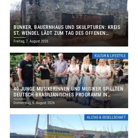
BUNKER, BAUERNHAUS UND SKULPTUREN: KREIS
ST. WENDEL LÄDT ZUM TAG DES OFFENEN
DENKMALS EIN
Freitag, 7. August 2026
KULTUR & LIFESTYLE
40 JUNGE MUSIKERINNEN UND MUSIKER SPIELTEN
DEUTSCH-BRASILIANISCHES PROGRAMM IN
THOLEY
Donnerstag, 6. August 2026
ALLTAG & GESELLSCHAFT