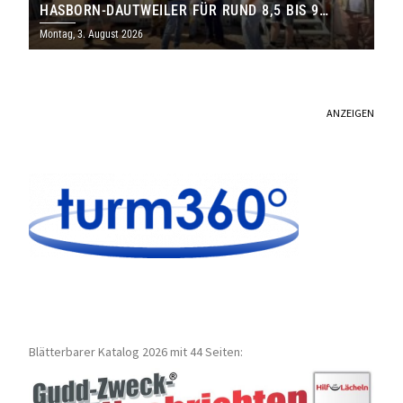
HASBORN-DAUTWEILER FÜR RUND 8,5 BIS 9
MILLIONEN EURO
Montag, 3. August 2026
ANZEIGEN
Blätterbarer Katalog 2026 mit 44 Seiten: