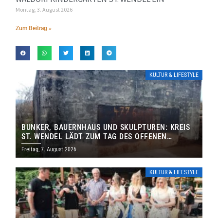
Montag, 3. August 2026
Zum Beitrag »
KULTUR & LIFESTYLE
BUNKER, BAUERNHAUS UND SKULPTUREN: KREIS
ST. WENDEL LÄDT ZUM TAG DES OFFENEN
DENKMALS EIN
Freitag, 7. August 2026
KULTUR & LIFESTYLE