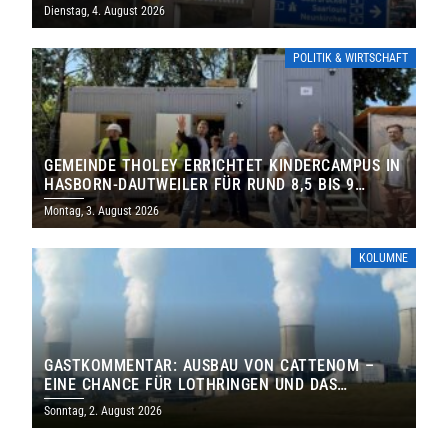
Dienstag, 4. August 2026
POLITIK & WIRTSCHAFT
GEMEINDE THOLEY ERRICHTET KINDERCAMPUS IN
HASBORN-DAUTWEILER FÜR RUND 8,5 BIS 9
MILLIONEN EURO
Montag, 3. August 2026
KOLUMNE
GASTKOMMENTAR: AUSBAU VON CATTENOM –
EINE CHANCE FÜR LOTHRINGEN UND DAS
SAARLAND
Sonntag, 2. August 2026