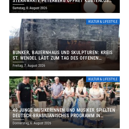
STERNWARTE PETERBERG ÖFFNET KOSTENLOS
IHRE TORE
Samstag, 8. August 2026
KULTUR & LIFESTYLE
BUNKER, BAUERNHAUS UND SKULPTUREN: KREIS
ST. WENDEL LÄDT ZUM TAG DES OFFENEN
DENKMALS EIN
Freitag, 7. August 2026
KULTUR & LIFESTYLE
40 JUNGE MUSIKERINNEN UND MUSIKER SPIELTEN
DEUTSCH-BRASILIANISCHES PROGRAMM IN
THOLEY
Donnerstag, 6. August 2026