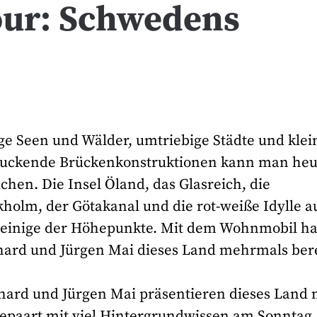
our: Schwedens
ge Seen und Wälder, umtriebige Städte und klei
druckende Brückenkonstruktionen kann man heu
hen. Die Insel Öland, das Glasreich, die
holm, der Götakanal und die rot-weiße Idylle a
r einige der Höhepunkte. Mit dem Wohnmobil h
hard und Jürgen Mai dieses Land mehrmals bere
hard und Jürgen Mai präsentieren dieses Land 
gepaart mit viel Hintergrundwissen am Sonntag,