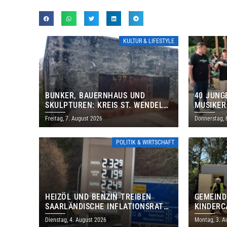
KULTUR & LIFESTYLE
BUNKER, BAUERNHAUS UND
40 JUNG
SKULPTUREN: KREIS ST. WENDEL
MUSIKER
LÄDT ZUM TAG DES OFFENEN
BRASILI
Freitag, 7. August 2026
Donnerstag, 
DENKMALS EIN
THOLEY
POLITIK & WIRTSCHAFT
HEIZÖL UND BENZIN TREIBEN
GEMEIND
SAARLÄNDISCHE INFLATIONSRATE
KINDERC
IM JULI AUF 3,2 PROZENT
DAUTWEI
Dienstag, 4. August 2026
Montag, 3. A
MILLION