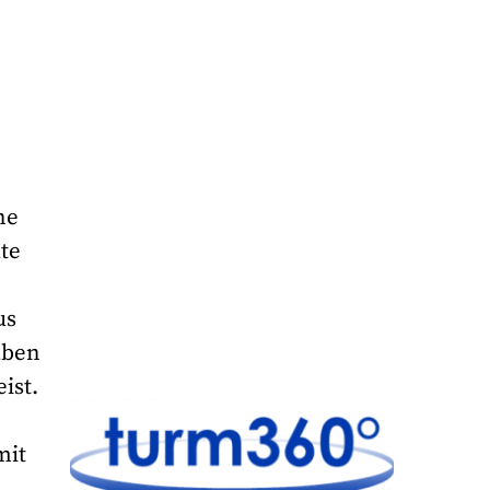
ne
te
us
aben
ist.
mit