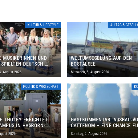
KULTUR & LIFESTYLE
ALLTAG & GESEL
E MUSIKERINNEN UND
WELTUMSEGELUNG AUF DEN
 SPIELTEN DEUTSCH-
BOSTALSEE
ANISCHES PROGRAMM IN
6. August 2026
Mittwoch, 5. August 2026
POLITIK & WIRTSCHAFT
K
E THOLEY ERRICHTET
GASTKOMMENTAR: AUSBAU V
AMPUS IN HASBORN-
CATTENOM – EINE CHANCE F
LER FÜR RUND 8,5 BIS 9
LOTHRINGEN UND DAS SAARL
ugust 2026
Sonntag, 2. August 2026
EN EURO