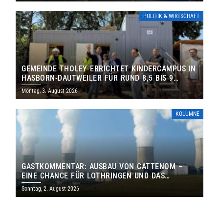
POLITIK & WIRTSCHAFT
GEMEINDE THOLEY ERRICHTET KINDERCAMPUS IN
HASBORN-DAUTWEILER FÜR RUND 8,5 BIS 9
MILLIONEN EURO
Montag, 3. August 2026
KOLUMNE
GASTKOMMENTAR: AUSBAU VON CATTENOM –
EINE CHANCE FÜR LOTHRINGEN UND DAS
SAARLAND
Sonntag, 2. August 2026