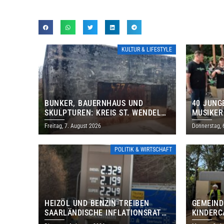
KULTUR & LIFESTYLE
BUNKER, BAUERNHAUS UND
40 JUNG
SKULPTUREN: KREIS ST. WENDEL
MUSIKER
LÄDT ZUM TAG DES OFFENEN
BRASILI
Freitag, 7. August 2026
Donnerstag, 
DENKMALS EIN
THOLEY
POLITIK & WIRTSCHAFT
HEIZÖL UND BENZIN TREIBEN
GEMEIND
SAARLÄNDISCHE INFLATIONSRATE
KINDERC
IM JULI AUF 3,2 PROZENT
DAUTWEI