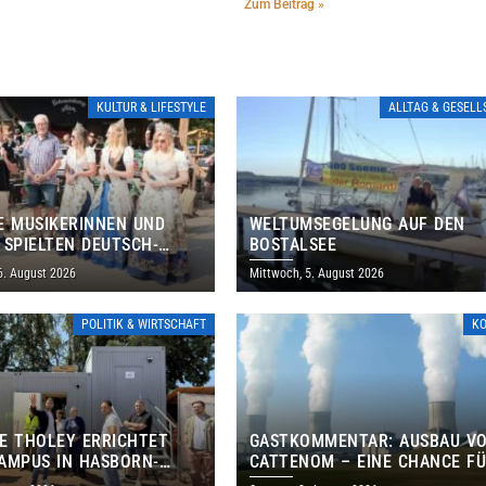
Zum Beitrag »
KULTUR & LIFESTYLE
ALLTAG & GESEL
E MUSIKERINNEN UND
WELTUMSEGELUNG AUF DEN
 SPIELTEN DEUTSCH-
BOSTALSEE
ANISCHES PROGRAMM IN
6. August 2026
Mittwoch, 5. August 2026
POLITIK & WIRTSCHAFT
K
E THOLEY ERRICHTET
GASTKOMMENTAR: AUSBAU V
AMPUS IN HASBORN-
CATTENOM – EINE CHANCE F
LER FÜR RUND 8,5 BIS 9
LOTHRINGEN UND DAS SAARL