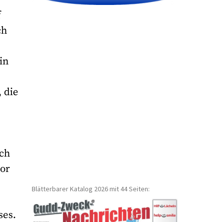
f
ch
in
 die
och
vor
Blätterbarer Katalog 2026 mit 44 Seiten:
ses.