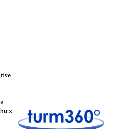
tive
ie
chutz