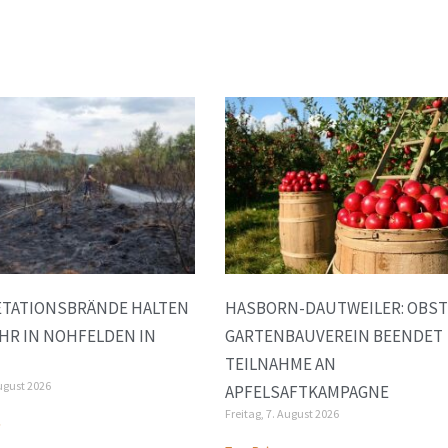
ETATIONSBRÄNDE HALTEN
HASBORN-DAUTWEILER: OBST
HR IN NOHFELDEN IN
GARTENBAUVEREIN BEENDET
TEILNAHME AN
ugust 2026
APFELSAFTKAMPAGNE
Freitag, 7. August 2026
»