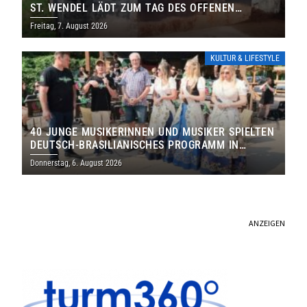
ST. WENDEL LÄDT ZUM TAG DES OFFENEN
DENKMALS EIN
Freitag, 7. August 2026
KULTUR & LIFESTYLE
40 JUNGE MUSIKERINNEN UND MUSIKER SPIELTEN
DEUTSCH-BRASILIANISCHES PROGRAMM IN
THOLEY
Donnerstag, 6. August 2026
ANZEIGEN