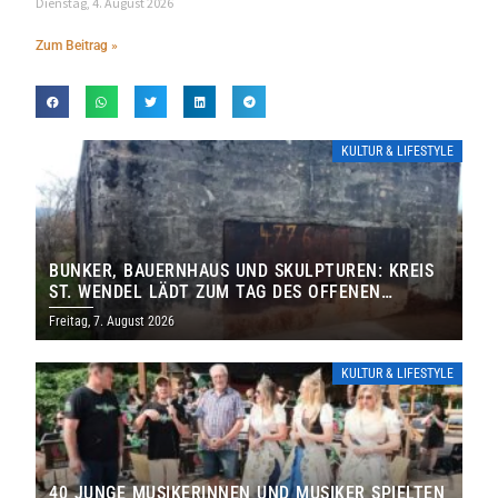
Dienstag, 4. August 2026
Zum Beitrag »
KULTUR & LIFESTYLE
BUNKER, BAUERNHAUS UND SKULPTUREN: KREIS
ST. WENDEL LÄDT ZUM TAG DES OFFENEN
DENKMALS EIN
Freitag, 7. August 2026
KULTUR & LIFESTYLE
40 JUNGE MUSIKERINNEN UND MUSIKER SPIELTEN