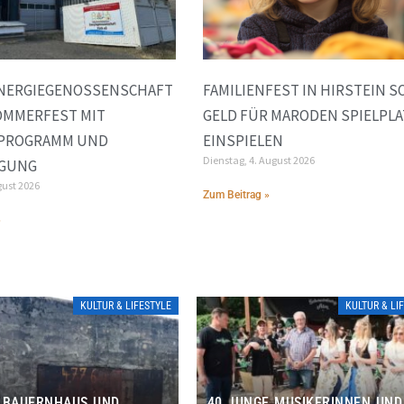
ENERGIEGENOSSENSCHAFT
FAMILIENFEST IN HIRSTEIN S
OMMERFEST MIT
GELD FÜR MARODEN SPIELPLA
NPROGRAMM UND
EINSPIELEN
Dienstag, 4. August 2026
IGUNG
gust 2026
Zum Beitrag »
»
KULTUR & LIFESTYLE
KULTUR & LI
 BAUERNHAUS UND
40 JUNGE MUSIKERINNEN UND