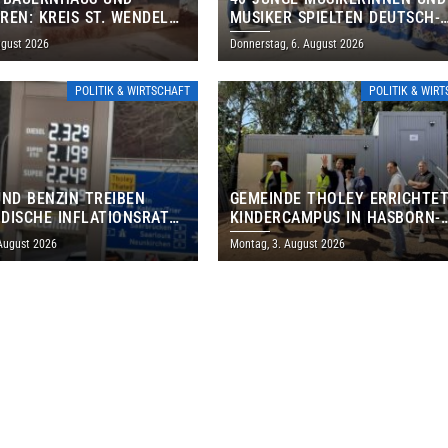
REN: KREIS ST. WENDEL
MUSIKER SPIELTEN DEUTSCH-
M TAG DES OFFENEN
BRASILIANISCHES PROGRAMM 
ugust 2026
Donnerstag, 6. August 2026
S EIN
THOLEY
POLITIK & WIRTSCHAFT
POLITIK & WIR
UND BENZIN TREIBEN
GEMEINDE THOLEY ERRICHTE
DISCHE INFLATIONSRATE
KINDERCAMPUS IN HASBORN-
 AUF 3,2 PROZENT
DAUTWEILER FÜR RUND 8,5 BI
 August 2026
Montag, 3. August 2026
MILLIONEN EURO