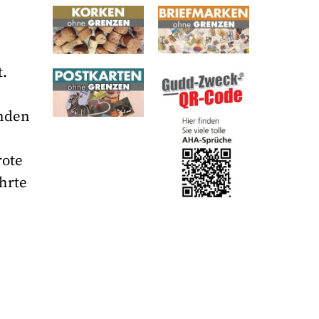
t.
enden
rote
hrte