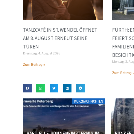
TANZCAFÉ IN ST. WENDEL ÖFFNET
FÜRTH: 
AM 8. AUGUST ERNEUT SEINE
FEIERT S
TÜREN
FAMILIE
Dienstag, 4. August 2026
BESICHT
Montag, 3. Au
Zum Beitrag »
Zum Beitrag 
KURZNACHRICHTEN
PARTIELLE SONNENFINSTERNIS IM
BUNKER,