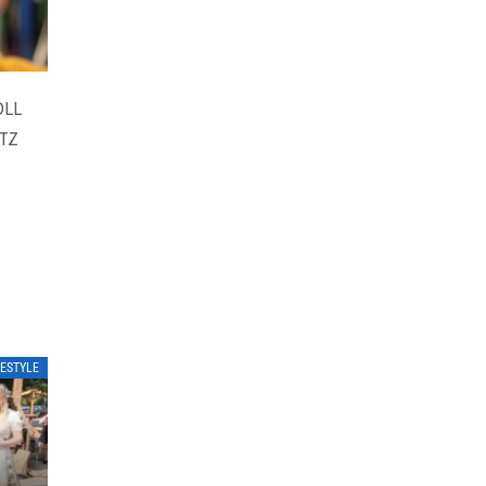
OLL
TZ
FESTYLE