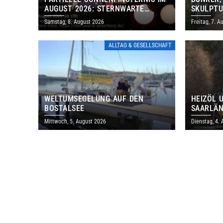
AUGUST 2026: STERNWARTE
SKULPTU
PETERBERG ÖFFNET KOSTENLOS
LÄDT ZU
Samstag, 8. August 2026
Freitag, 7. A
IHRE TORE
DENKMAL
ALLTAG & GESELLSCHAFT
WELTUMSEGELUNG AUF DEN
HEIZÖL 
BOSTALSEE
SAARLÄN
IM JULI
Mittwoch, 5. August 2026
Dienstag, 4.