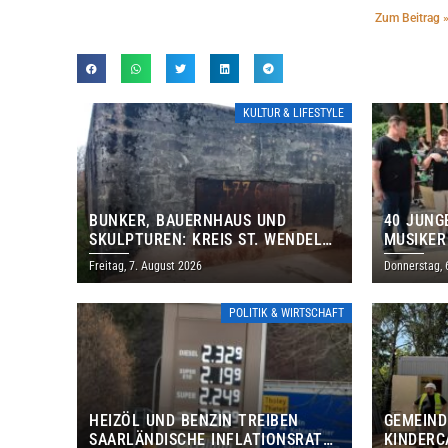
Zum Beitrag 
KULTUR & LIFESTYLE
BUNKER, BAUERNHAUS UND
40 JUNG
SKULPTUREN: KREIS ST. WENDEL
MUSIKER
LÄDT ZUM TAG DES OFFENEN
BRASILI
Freitag, 7. August 2026
Donnerstag, 
DENKMALS EIN
THOLEY
POLITIK & WIRTSCHAFT
HEIZÖL UND BENZIN TREIBEN
GEMEIND
SAARLÄNDISCHE INFLATIONSRATE
KINDERC