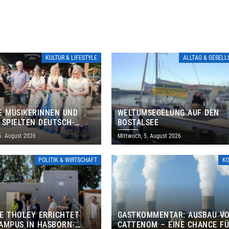
»
KULTUR & LIFESTYLE
ALLTAG & GESEL
E MUSIKERINNEN UND
WELTUMSEGELUNG AUF DEN
 SPIELTEN DEUTSCH-
BOSTALSEE
ANISCHES PROGRAMM IN
6. August 2026
Mittwoch, 5. August 2026
POLITIK & WIRTSCHAFT
K
E THOLEY ERRICHTET
GASTKOMMENTAR: AUSBAU V
AMPUS IN HASBORN-
CATTENOM – EINE CHANCE F