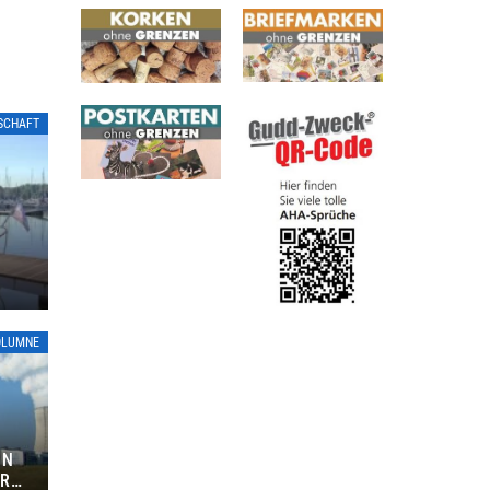
LSCHAFT
OLUMNE
ON
ÜR