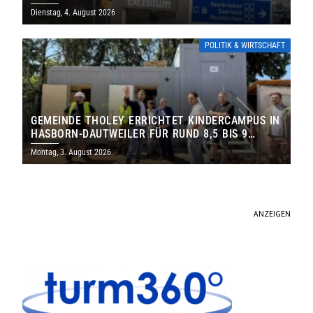
Dienstag, 4. August 2026
POLITIK & WIRTSCHAFT
GEMEINDE THOLEY ERRICHTET KINDERCAMPUS IN
HASBORN-DAUTWEILER FÜR RUND 8,5 BIS 9
MILLIONEN EURO
Montag, 3. August 2026
ANZEIGEN