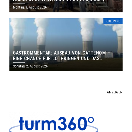
MILLIONEN EURO
Montag, 3. August 2026
KOLUMNE
GASTKOMMENTAR: AUSBAU VON CATTENOM –
EINE CHANCE FÜR LOTHRINGEN UND DAS
SAARLAND
Sonntag, 2. August 2026
ANZEIGEN