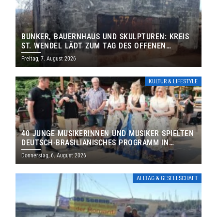
BUNKER, BAUERNHAUS UND SKULPTUREN: KREIS
ST. WENDEL LÄDT ZUM TAG DES OFFENEN
DENKMALS EIN
Freitag, 7. August 2026
KULTUR & LIFESTYLE
40 JUNGE MUSIKERINNEN UND MUSIKER SPIELTEN
DEUTSCH-BRASILIANISCHES PROGRAMM IN
THOLEY
Donnerstag, 6. August 2026
ALLTAG & GESELLSCHAFT