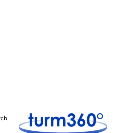
.
rch