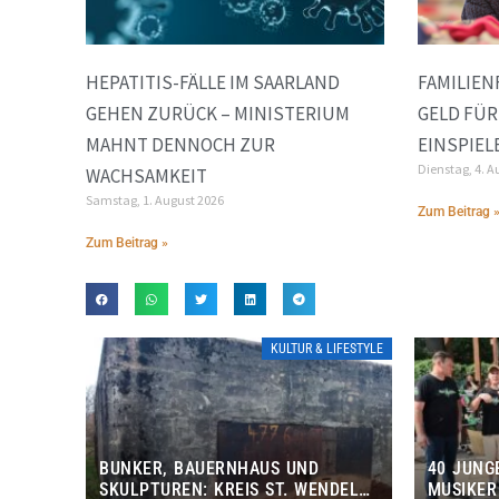
HEPATITIS-FÄLLE IM SAARLAND
FAMILIEN
GEHEN ZURÜCK – MINISTERIUM
GELD FÜR
MAHNT DENNOCH ZUR
EINSPIEL
Dienstag, 4. A
WACHSAMKEIT
Samstag, 1. August 2026
Zum Beitrag 
Zum Beitrag »
KULTUR & LIFESTYLE
BUNKER, BAUERNHAUS UND
40 JUNG
SKULPTUREN: KREIS ST. WENDEL
MUSIKER