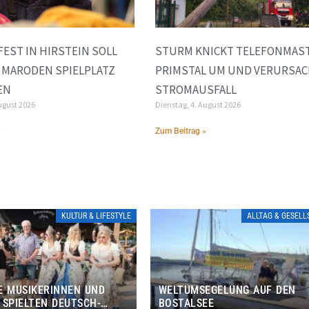
FEST IN HIRSTEIN SOLL
STURM KNICKT TELEFONMAST
 MARODEN SPIELPLATZ
PRIMSTAL UM UND VERURSA
EN
STROMAUSFALL
ugust 2026
Dienstag, 4. August 2026
»
Zum Beitrag »
KULTUR & LIFESTYLE
ALLTAG & GESEL
E MUSIKERINNEN UND
WELTUMSEGELUNG AUF DEN
 SPIELTEN DEUTSCH-
BOSTALSEE