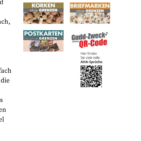
uf
ach,
fach
 die
s
en
el