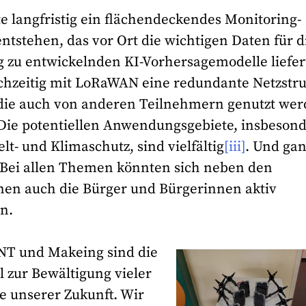
e langfristig ein flächendeckendes Monitoring-
ntstehen, das vor Ort die wichtigen Daten für d
g zu entwickelnden KI-Vorhersagemodelle liefer
chzeitig mit LoRaWAN eine redundante Netzstr
 die auch von anderen Teilnehmern genutzt we
Die potentiellen Anwendungsgebiete, insbeson
t- und Klimaschutz, sind vielfältig
[iii]
. Und ga
 Bei allen Themen könnten sich neben den
n auch die Bürger und Bürgerinnen aktiv
en.
NT und Makeing sind die
l zur Bewältigung vieler
 unserer Zukunft. Wir