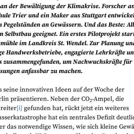
o an der Bewältigung der Klimakrise.
Forscher a
le Trier und ein Maker aus Stuttgart entwicke
n Pegelständen an Gewässern. Und das Beste: All
 Selbstbau geeignet. Ein erstes Pilotprojekt star
smühle im Landkreis St. Wendel. Zur Planung un
ge Handwerksbetriebe, engagierte Lehrkräfte u
es zusammengefunden, um Nachwuchskräfte für
ösungen anfassbar zu machen.
s seine innovativen Ideen auf der Woche der
lin präsentieren. Neben der CO
-Ampel, die
2
reiter
[i]
gefunden hat, rückt jetzt ein weiteres
serkatastrophe hat ein zentrales Defizit deutli
r das notwendige Wissen, wie sich kleine Gew