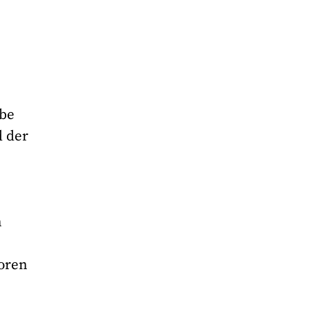
ebe
 der
n
soren