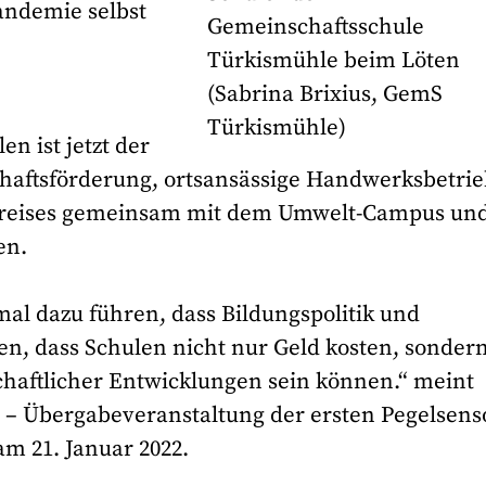
andemie selbst
Gemeinschaftsschule
Türkismühle beim Löten
(Sabrina Brixius, GemS
Türkismühle)
n ist jetzt der
schaftsförderung, ortsansässige Handwerksbetri
kreises gemeinsam mit dem Umwelt-Campus und
en.
nmal dazu führen, dass Bildungspolitik und
, dass Schulen nicht nur Geld kosten, sonder
schaftlicher Entwicklungen sein können.“ meint
ne – Übergabeveranstaltung der ersten Pegelsen
am 21. Januar 2022.