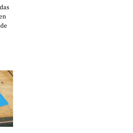
 das
len
ade