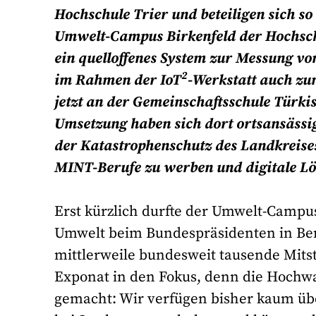
Hochschule Trier und beteiligen sich s
Umwelt-Campus Birkenfeld der Hochschu
ein quelloffenes System zur Messung vo
2
im Rahmen der IoT
-Werkstatt auch zum
jetzt an der Gemeinschaftsschule Türki
Umsetzung haben sich dort ortsansässi
der Katastrophenschutz des Landkreis
MINT-Berufe zu werben und digitale L
Erst kürzlich durfte der Umwelt-Campu
Umwelt beim Bundespräsidenten in Ber
mittlerweile bundesweit tausende Mitst
Exponat in den Fokus, denn die Hochwas
gemacht: Wir verfügen bisher kaum übe