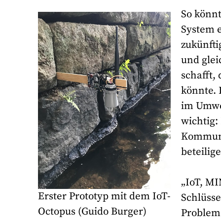
So könnt
System e
zukünfti
und glei
schafft,
könnte. 
im Umwel
wichtig:
Kommune
beteilig
„IoT, MI
Erster Prototyp mit dem IoT-
Schlüsse
Octopus (Guido Burger)
Probleme