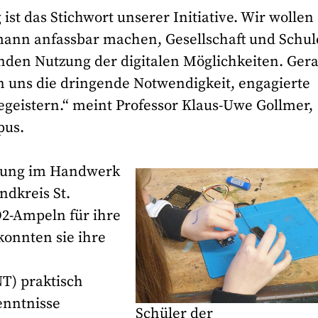
ist das Stichwort unserer Initiative. Wir wollen
rmann anfassbar machen, Gesellschaft und Schu
nden Nutzung der digitalen Möglichkeiten. Ger
n uns die dringende Notwendigkeit, engagierte
geistern.“ meint Professor Klaus-Uwe Gollmer,
pus.
ldung im Handwerk
dkreis St.
O2-Ampeln für ihre
konnten sie ihre
T) praktisch
enntnisse
Schüler der