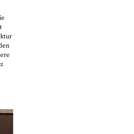
ie
t
uktur
rden
dere
nz