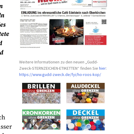
m
ln
es
tete
d
nd
Weitere Informationen zu den neuen „Gudd-
Zweck-STERNZEICHEN-
ETIKETTEN“ finden Sie
hier
:
https://www.gudd-zweck.de/fyi/
ho-roos-kop/
ch
ässer