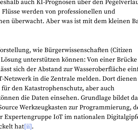
eshalb auch KI-Prognosen über den Pegelverla
n Flüsse werden von professionellen und
onen überwacht. Aber was ist mit dem kleinen B
orstellung, wie Bürgerwissenschaften (Citizen
Lösung unterstützen können: Von einer Brücke
sst sich der Abstand zur Wasseroberfläche ein
T-Netzwerk in die Zentrale melden. Dort dienen
e für den Katastrophenschutz, aber auch
können die Daten einsehen. Grundlage bildet da
n-Source Werkzeugkasten zur Programmierung, d
Expertengruppe IoT im nationalen Digitalgipf
kelt hat
[ii]
.