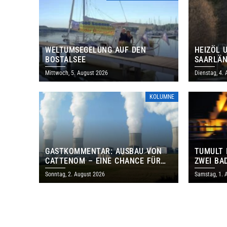
WELTUMSEGELUNG AUF DEN
HEIZÖL 
BOSTALSEE
SAARLÄN
IM JULI
Mittwoch, 5. August 2026
Dienstag, 4.
KOLUMNE
GASTKOMMENTAR: AUSBAU VON
TUMULT 
CATTENOM – EINE CHANCE FÜR
ZWEI BA
LOTHRINGEN UND DAS SAARLAND
Sonntag, 2. August 2026
Samstag, 1. 