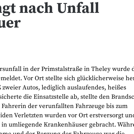
ngt nach Unfall
uer
unfall in der Primstalstraße in Theley wurde 
ldet. Vor Ort stellte sich glücklicherweise he
weier Autos, lediglich auslaufendes, heißes
cherte die Einsatzstelle ab, stellte den Brands
 Fahrerin der verunfallten Fahrzeuge bis zum
eiden Verletzten wurden vor Ort erstversorgt un
g in umliegende Krankenhäuser gebracht. Wäh
nahme und der Bergung der Fahrzeuge war die