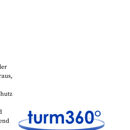
der
raus,
chutz
d
rend