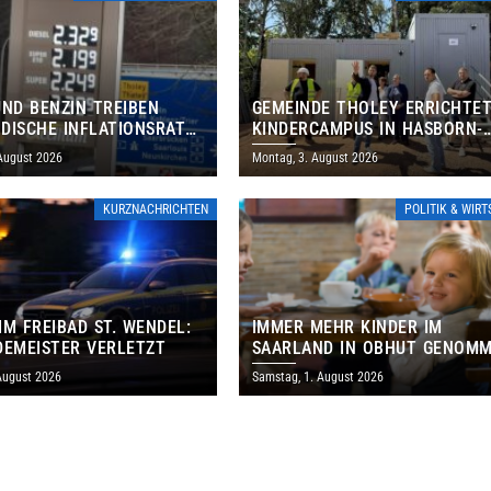
UND BENZIN TREIBEN
GEMEINDE THOLEY ERRICHTE
DISCHE INFLATIONSRATE
KINDERCAMPUS IN HASBORN-
 AUF 3,2 PROZENT
DAUTWEILER FÜR RUND 8,5 BI
 August 2026
Montag, 3. August 2026
MILLIONEN EURO
KURZNACHRICHTEN
POLITIK & WIR
IM FREIBAD ST. WENDEL:
IMMER MEHR KINDER IM
DEMEISTER VERLETZT
SAARLAND IN OBHUT GENOM
– CDU WILL FAMILIEN FRÜHER
August 2026
Samstag, 1. August 2026
ERREICHEN