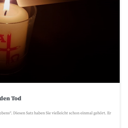
 den Tod
ebens“. Diesen Satz haben Sie vielleicht schon einmal gehört. Er