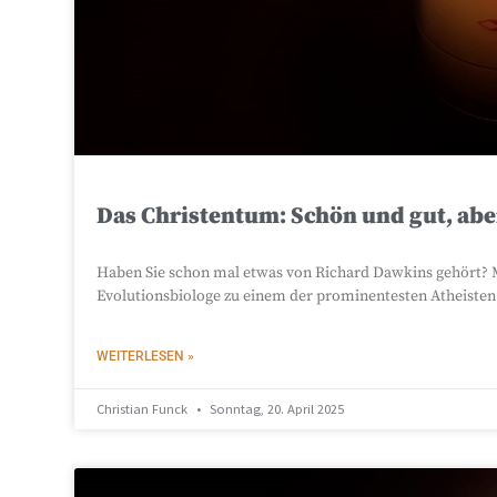
Das Christentum: Schön und gut, abe
Haben Sie schon mal etwas von Richard Dawkins gehört? M
Evolutionsbiologe zu einem der prominentesten Atheisten
WEITERLESEN »
Christian Funck
Sonntag, 20. April 2025