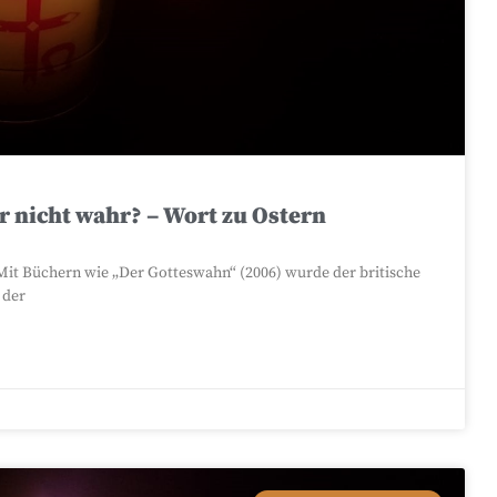
r nicht wahr? – Wort zu Ostern
it Büchern wie „Der Gotteswahn“ (2006) wurde der britische
 der