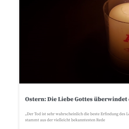
Ostern: Die Liebe Gottes überwindet
„Der Tod ist sehr wahrscheinlich die beste Erfindung des L
stammt aus der vielleicht bekanntesten Rede