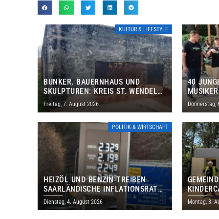
KULTUR & LIFESTYLE
BUNKER, BAUERNHAUS UND
40 JUNG
SKULPTUREN: KREIS ST. WENDEL
MUSIKER
LÄDT ZUM TAG DES OFFENEN
BRASILI
Freitag, 7. August 2026
Donnerstag, 
DENKMALS EIN
THOLEY
POLITIK & WIRTSCHAFT
HEIZÖL UND BENZIN TREIBEN
GEMEIND
SAARLÄNDISCHE INFLATIONSRATE
KINDERC
IM JULI AUF 3,2 PROZENT
DAUTWEI
Dienstag, 4. August 2026
Montag, 3. A
MILLION