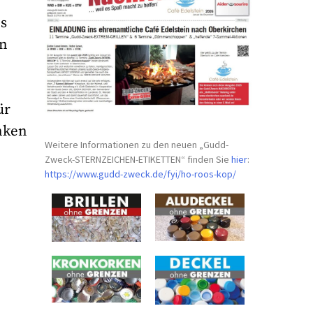
es
en
ür
anken
Weitere Informationen zu den neuen „Gudd-
Zweck-STERNZEICHEN-
ETIKETTEN“ finden Sie
hier
:
https://www.gudd-zweck.de/fyi/
ho-roos-kop/