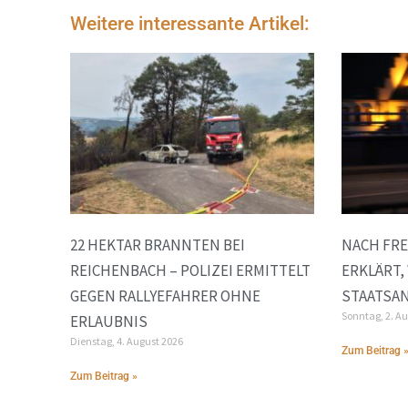
Weitere interessante Artikel:
22 HEKTAR BRANNTEN BEI
NACH FRE
REICHENBACH – POLIZEI ERMITTELT
ERKLÄRT,
GEGEN RALLYEFAHRER OHNE
STAATSA
Sonntag, 2. A
ERLAUBNIS
Dienstag, 4. August 2026
Zum Beitrag 
Zum Beitrag »