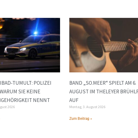
IBAD-TUMULT: POLIZEI
BAND „SO.MEER“ SPIELT AM 6.
 WARUM SIE KEINE
AUGUST IM THELEYER BRÜHL
NGEHÖRIGKEIT NENNT
AUF
ugust 2026
Montag, 3. August 2026
»
Zum Beitrag »