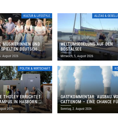
KULTUR & LIFESTYLE
ALLTAG & GESEL
E MUSIKERINNEN UND
WELTUMSEGELUNG AUF DEN
 SPIELTEN DEUTSCH-
BOSTALSEE
ANISCHES PROGRAMM IN
6. August 2026
Mittwoch, 5. August 2026
POLITIK & WIRTSCHAFT
K
E THOLEY ERRICHTET
GASTKOMMENTAR: AUSBAU V
AMPUS IN HASBORN-
CATTENOM – EINE CHANCE F
LER FÜR RUND 8,5 BIS 9
LOTHRINGEN UND DAS SAARL
ugust 2026
Sonntag, 2. August 2026
EN EURO