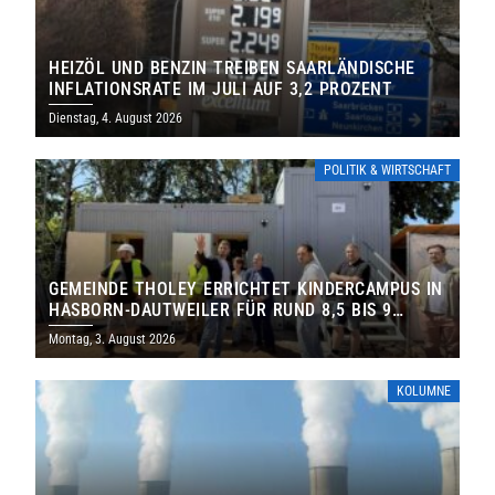
HEIZÖL UND BENZIN TREIBEN SAARLÄNDISCHE
INFLATIONSRATE IM JULI AUF 3,2 PROZENT
Dienstag, 4. August 2026
POLITIK & WIRTSCHAFT
GEMEINDE THOLEY ERRICHTET KINDERCAMPUS IN
HASBORN-DAUTWEILER FÜR RUND 8,5 BIS 9
MILLIONEN EURO
Montag, 3. August 2026
KOLUMNE