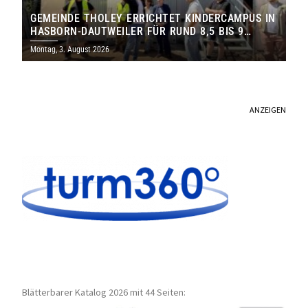
GEMEINDE THOLEY ERRICHTET KINDERCAMPUS IN
HASBORN-DAUTWEILER FÜR RUND 8,5 BIS 9
MILLIONEN EURO
Montag, 3. August 2026
ANZEIGEN
Blätterbarer Katalog 2026 mit 44 Seiten: