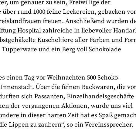
er, um genauer zu sein, Freiwillige der
e über rund 1000 feine Leckereien, gebacken vo
Kreislandfrauen freuen. Anschließend wurden d
ftung Hospital zahlreiche in liebevoller Handar
lbstgehäkelte Kuscheltiere aller Farben und Fo
n Tupperware und ein Berg voll Schokolade
ines einen Tag vor Weihnachten 500 Schoko-
 Innenstadt. Über die feinen Backwaren, die vo
durften sich Passanten, Einzelhandelsgeschäfte
en der vergangenen Aktionen, wurde uns viel
ndere in dieser harten Zeit hat es Spaß gemach
ie Lippen zu zaubern“, so ein Vereinssprecher.