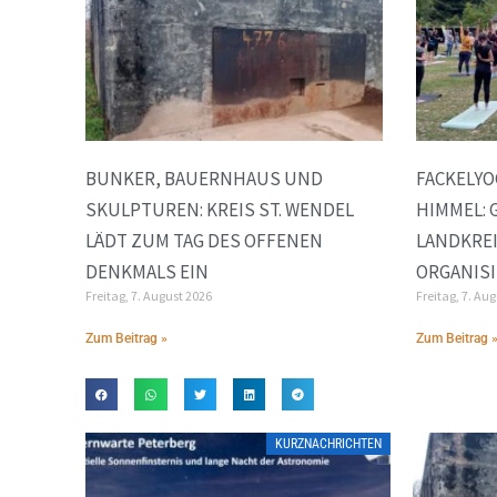
BUNKER, BAUERNHAUS UND
FACKELYO
SKULPTUREN: KREIS ST. WENDEL
HIMMEL: 
LÄDT ZUM TAG DES OFFENEN
LANDKREI
DENKMALS EIN
ORGANISI
Freitag, 7. August 2026
Freitag, 7. Au
Zum Beitrag »
Zum Beitrag 
KURZNACHRICHTEN