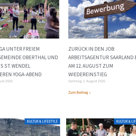
GA UNTER FREIEM
ZURÜCK IN DEN JOB:
GEMEINDE OBERTHAL UND
ARBEITSAGENTUR SAARLAND 
S ST. WENDEL
AM 12. AUGUST ZUM
EREN YOGA-ABEND
WIEDEREINSTIEG
gust 2026
Sonntag, 2. August 2026
»
Zum Beitrag »
KULTUR & LIFESTYLE
KULTUR & LI