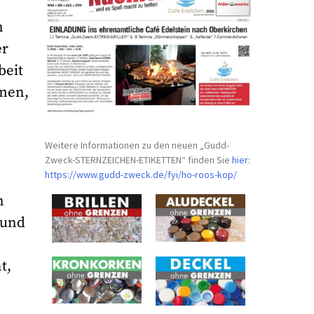
n
er
beit
rmen,
Weitere Informationen zu den neuen „Gudd-
Zweck-STERNZEICHEN-
ETIKETTEN“ finden Sie
hier
:
https://www.gudd-zweck.de/fyi/
ho-roos-kop/
n
 und
t,