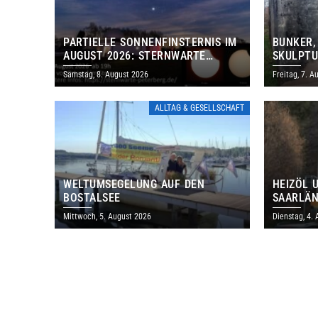
PARTIELLE SONNENFINSTERNIS IM
BUNKER,
AUGUST 2026: STERNWARTE
SKULPTU
PETERBERG ÖFFNET KOSTENLOS
LÄDT ZU
Samstag, 8. August 2026
Freitag, 7. A
IHRE TORE
DENKMAL
ALLTAG & GESELLSCHAFT
WELTUMSEGELUNG AUF DEN
HEIZÖL 
BOSTALSEE
SAARLÄN
IM JULI
Mittwoch, 5. August 2026
Dienstag, 4.