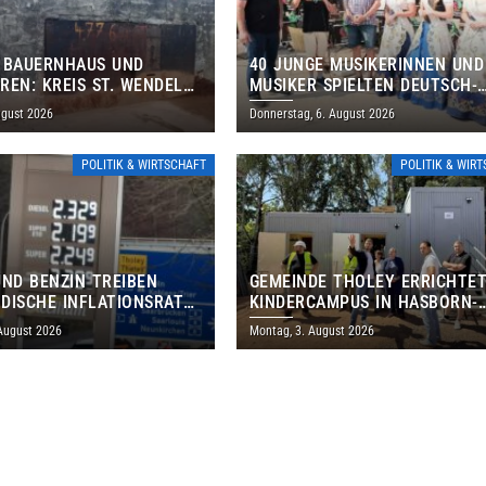
 BAUERNHAUS UND
40 JUNGE MUSIKERINNEN UND
REN: KREIS ST. WENDEL
MUSIKER SPIELTEN DEUTSCH-
M TAG DES OFFENEN
BRASILIANISCHES PROGRAMM 
ugust 2026
Donnerstag, 6. August 2026
S EIN
THOLEY
POLITIK & WIRTSCHAFT
POLITIK & WIR
UND BENZIN TREIBEN
GEMEINDE THOLEY ERRICHTE
DISCHE INFLATIONSRATE
KINDERCAMPUS IN HASBORN-
 AUF 3,2 PROZENT
DAUTWEILER FÜR RUND 8,5 BI
 August 2026
Montag, 3. August 2026
MILLIONEN EURO