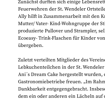
Zunächst durften sich einige Lebensrett
Feuerwehren der St. Wendeler Ortsteil
Ally hilft in Zusammenarbeit mit den 
Mutter/ Vater- Kind-Wohngruppe der Sti
produzierte Pullover und Strampler, se
Ecoeasy- Trink-Flaschen für Kinder vo
übergeben.
Zuletzt verteilten Mitglieder des Vere
Lebkuchenteilchen in der St. Wendeler
Ani´s Dream Cake hergestellt wurden, 
Gastronomiebetriebe freuen. „Im Rahm
Dankbarkeit entgegengebracht. Insbeso
dem ein oder anderen ein Lächeln auf d