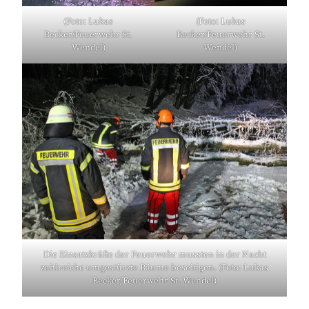
(Foto: Lukas
(Foto: Lukas
Becker/Feuerwehr St.
Becker/Feuerwehr St.
Wendel)
Wendel)
Die Einsatzkräfte der Feuerwehr mussten in der Nacht
zahlreiche umgestürzte Bäume beseitigen. (Foto: Lukas
Becker/Feuerwehr St. Wendel)