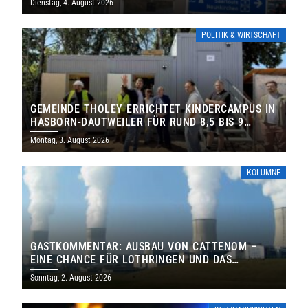
Dienstag, 4. August 2026
POLITIK & WIRTSCHAFT
GEMEINDE THOLEY ERRICHTET KINDERCAMPUS IN
HASBORN-DAUTWEILER FÜR RUND 8,5 BIS 9
MILLIONEN EURO
Montag, 3. August 2026
KOLUMNE
GASTKOMMENTAR: AUSBAU VON CATTENOM –
EINE CHANCE FÜR LOTHRINGEN UND DAS
SAARLAND
Sonntag, 2. August 2026