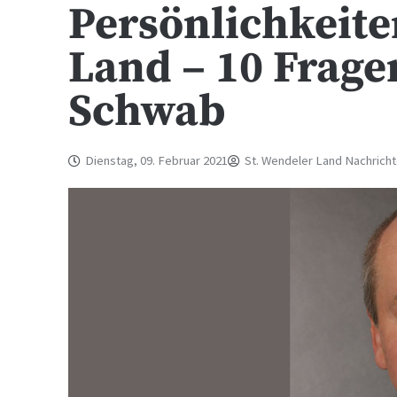
Persönlichkeite
Land – 10 Frage
Schwab
Dienstag, 09. Februar 2021
St. Wendeler Land Nachrich