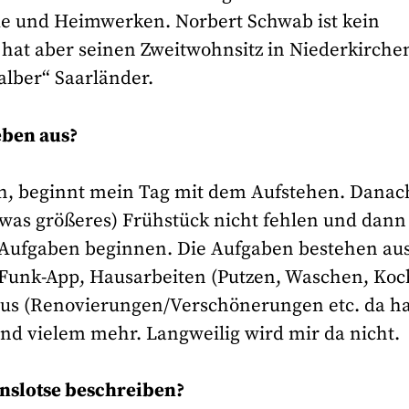
de und Heimwerken. Norbert Schwab ist kein
 hat aber seinen Zweitwohnsitz in Niederkirche
alber“ Saarländer.
eben aus?
h, beginnt mein Tag mit dem Aufstehen. Danac
twas größeres) Frühstück nicht fehlen und dann
 Aufgaben beginnen. Die Aufgaben bestehen au
fFunk-App, Hausarbeiten (Putzen, Waschen, Koc
aus (Renovierungen/Verschönerungen etc. da h
nd vielem mehr. Langweilig wird mir da nicht.
inslotse beschreiben?