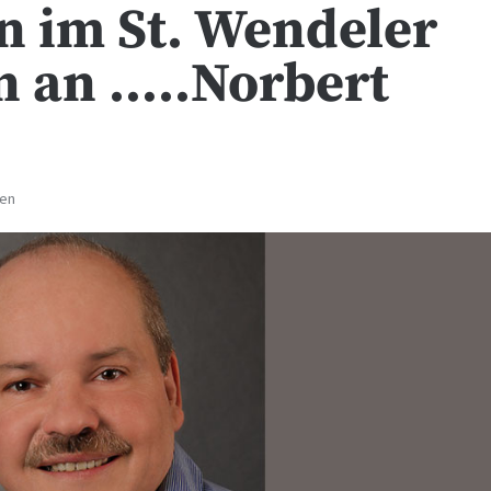
n im St. Wendeler
n an …..Norbert
ten