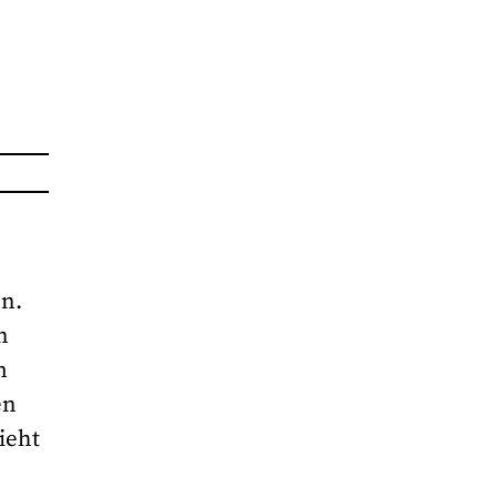
en.
n
m
en
ieht