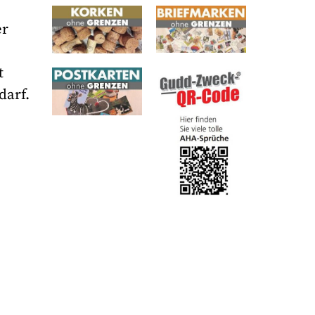
er
t
darf.