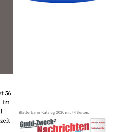
t 56
h im
l
Blätterbarer Katalog 2026 mit 44 Seiten:
zeit
r