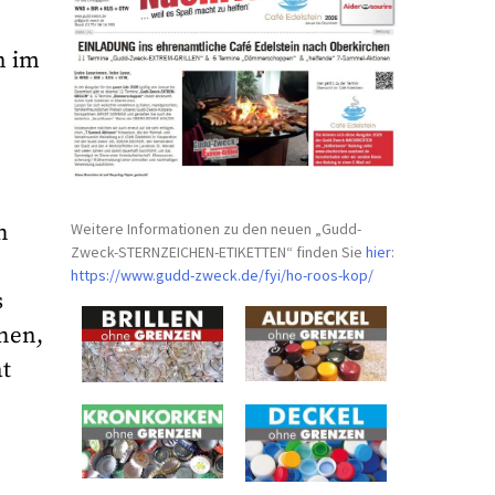
n im
Weitere Informationen zu den neuen „Gudd-
h
Zweck-STERNZEICHEN-
ETIKETTEN“ finden Sie
hier
:
https://www.gudd-zweck.de/fyi/
ho-roos-kop/
s
hen,
at