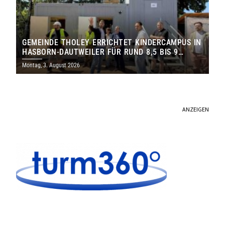
GEMEINDE THOLEY ERRICHTET KINDERCAMPUS IN
HASBORN-DAUTWEILER FÜR RUND 8,5 BIS 9
MILLIONEN EURO
Montag, 3. August 2026
ANZEIGEN