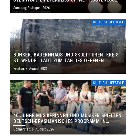
IHRE TORE
Samstag, 8. August 2026
KULTUR & LIFESTYLE
BUNKER, BAUERNHAUS UND SKULPTUREN: KREIS
ST. WENDEL LÄDT ZUM TAG DES OFFENEN
DENKMALS EIN
Freitag, 7. August 2026
KULTUR & LIFESTYLE
40 JUNGE MUSIKERINNEN UND MUSIKER SPIELTEN
DEUTSCH-BRASILIANISCHES PROGRAMM IN
THOLEY
Donnerstag, 6. August 2026