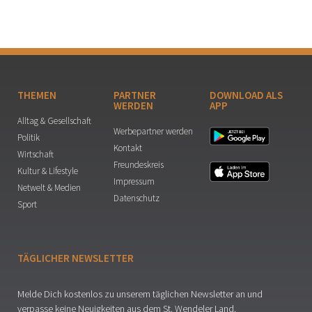
THEMEN
PARTNER
DOWNLOAD ALS
WERDEN
APP
Alltag & Gesellschaft
Werbepartner werden
Politik
Kontakt
Wirtschaft
Freundeskreis
Kultur & Lifestyle
Impressum
Netwelt & Medien
Datenschutz
Sport
TÄGLICHER NEWSLETTER
Melde Dich kostenlos zu unserem täglichen Newsletter an und
verpasse keine Neuigkeiten aus dem St. Wendeler Land.